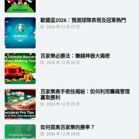
歐國盃2026：預測球隊表現及冠軍熱門
2026 年 12 月 27 日
百家樂必勝法：賺錢神器大揭密
2026 年 12 月 26 日
百家樂高手密技揭秘：如何利用籌碼管理
贏取勝利
2026 年 12 月 25 日
如何提高百家樂的勝率？
2026 年 12 月 24 日