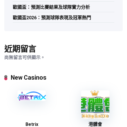
歐國盃：預測比賽結果及球隊實力分析
歐國盃2026：預測球隊表現及冠軍熱門
近期留言
尚無留言可供顯示。
New Casinos
Betrix
港體會