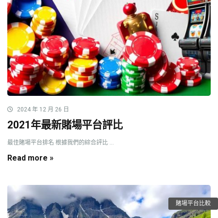
2024 年 12 月 26 日
2021年最新賭場平台評比
最佳賭場平台排名 根據我們的綜合評比 ...
Read more »
賭場平台比較