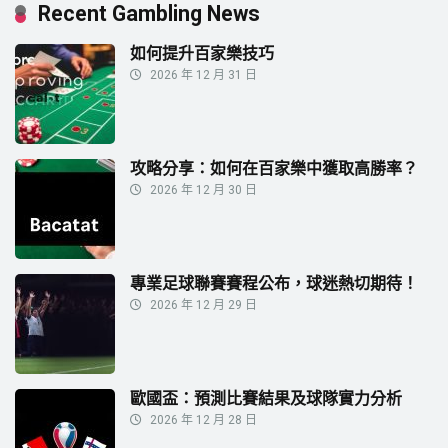
Recent Gambling News
如何提升百家樂技巧
2026 年 12 月 31 日
攻略分享：如何在百家樂中獲取高勝率？
2026 年 12 月 30 日
專業足球聯賽賽程公布，球迷熱切期待！
2026 年 12 月 29 日
歐國盃：預測比賽結果及球隊實力分析
2026 年 12 月 28 日