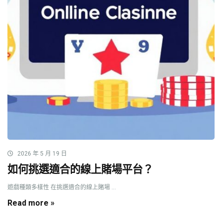
2026 年 5 月 19 日
如何挑選適合的線上賭場平台？
遊戲種類多樣性 在挑選適合的線上賭場 ...
Read more »