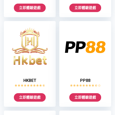
立即體驗遊戲
立即體驗遊戲
HKBET
PP88
立即體驗遊戲
立即體驗遊戲