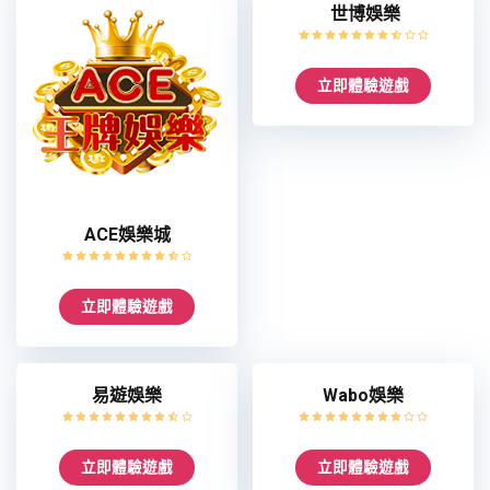
世博娛樂
立即體驗遊戲
ACE娛樂城
立即體驗遊戲
易遊娛樂
Wabo娛樂
立即體驗遊戲
立即體驗遊戲