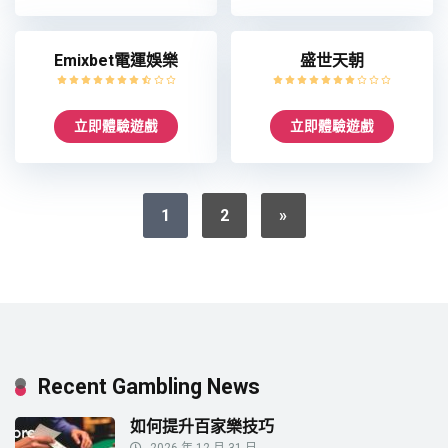
Emixbet電運娛樂
盛世天朝
立即體驗遊戲
立即體驗遊戲
1
2
»
Recent Gambling News
如何提升百家樂技巧
2026 年 12 月 31 日