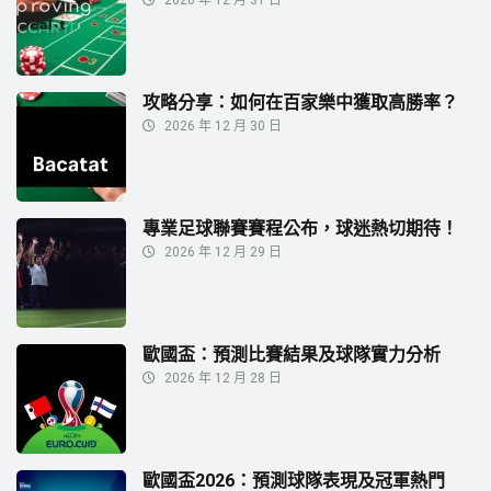
攻略分享：如何在百家樂中獲取高勝率？
2026 年 12 月 30 日
專業足球聯賽賽程公布，球迷熱切期待！
2026 年 12 月 29 日
歐國盃：預測比賽結果及球隊實力分析
2026 年 12 月 28 日
歐國盃2026：預測球隊表現及冠軍熱門