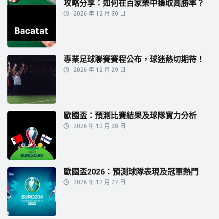
攻略分享：如何在百家樂中獲取高勝率？
2026 年 12 月 30 日
專業足球聯賽賽程公布，球迷熱切期待！
2026 年 12 月 29 日
歐國盃：預測比賽結果及球隊實力分析
2026 年 12 月 28 日
歐國盃2026：預測球隊表現及冠軍熱門
2026 年 12 月 27 日