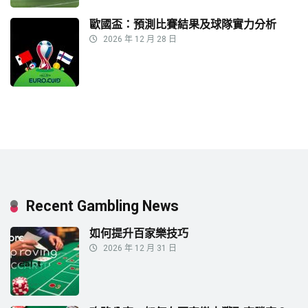
歐國盃：預測比賽結果及球隊實力分析
2026 年 12 月 28 日
Recent Gambling News
如何提升百家樂技巧
2026 年 12 月 31 日