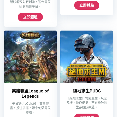
體驗極致對戰刺激，適合電競
立即體驗
迷的絕佳平台。
立即體驗
英雄聯盟League of
絕地求生PUBG
Legends
《絕地求生》博彩體驗，玩法
多樣，操作便捷，帶來極致的
平台提供LOL博彩，賽事豐
生存競技樂趣。
富，投注多樣，帶來刺激電競
體驗。