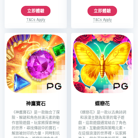
立即體驗
立即體驗
T&Cs Apply
T&Cs Apply
神鷹寶石
蝶戀花
《神鷹寶石》是一款融合了探
《蝶戀花》是一款以古典詩詞
險、解謎和角色扮演元素的動
和浪漫主題為背景的電子遊
作冒險遊戲。玩家將探索神秘
戲，這款遊戲通常結合了角色
的世界，尋找傳說中的寶石，
扮演、互動劇情與策略元素。
解放被封印的力量，同時對抗
在這個浪漫的世界裡，玩家將