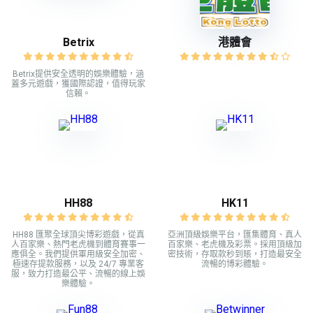
Betrix
港體會
Betrix提供安全透明的娛樂體驗，涵
蓋多元遊戲，獲國際認證，值得玩家
信賴。
HH88
HK11
HH88 匯聚全球頂尖博彩遊戲，從真
亞洲頂級娛樂平台，匯集體育、真人
人百家樂、熱門老虎機到體育賽事一
百家樂、老虎機及彩票。採用頂級加
應俱全。我們提供軍用級安全加密、
密技術，存取款秒到賬，打造最安全
極速存提款服務，以及 24/7 專業客
流暢的博彩體驗。
服，致力打造最公平、流暢的線上娛
樂體驗。