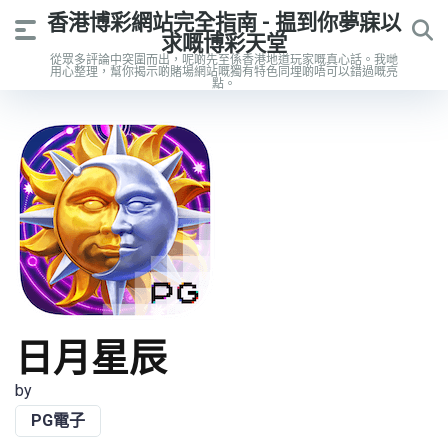
香港博彩網站完全指南 - 揾到你夢寐以
求嘅博彩天堂
從眾多評論中突圍而出，呢啲先至係香港地道玩家嘅真心話。我哋
用心整理，幫你揭示啲賭場網站嘅獨有特色同埋啲唔可以錯過嘅亮
點。
日月星辰
by
PG電子