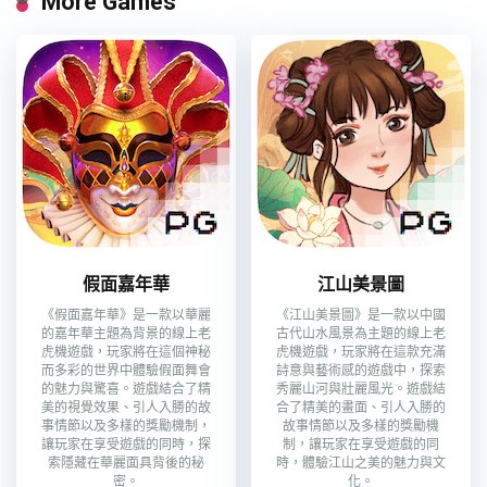
More Games
假面嘉年華
江山美景圖
《假面嘉年華》是一款以華麗
《江山美景圖》是一款以中國
的嘉年華主題為背景的線上老
古代山水風景為主題的線上老
虎機遊戲，玩家將在這個神秘
虎機遊戲，玩家將在這款充滿
而多彩的世界中體驗假面舞會
詩意與藝術感的遊戲中，探索
的魅力與驚喜。遊戲結合了精
秀麗山河與壯麗風光。遊戲結
美的視覺效果、引人入勝的故
合了精美的畫面、引人入勝的
事情節以及多樣的獎勵機制，
故事情節以及多樣的獎勵機
讓玩家在享受遊戲的同時，探
制，讓玩家在享受遊戲的同
索隱藏在華麗面具背後的秘
時，體驗江山之美的魅力與文
密。
化。