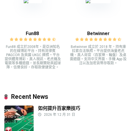
Fun88
Betwinner
Fun88 成立於2008年，是亞洲知名
Betwinner 成立於 2018 年，持有庫
的在線博彩平台，持有菲律賓
拉索合法執照。平台提供海量老虎
PAGCOR 及英國 UKGC 牌照。平台
機、真人荷官（百家樂、輪盤）及桌
提供體育博彩、真人視訊、老虎機及
面遊戲。支持中文界面、手機 App 投
電競等多種遊戲，並長期贊助英超球
注以及加密貨幣存取款。
隊，信譽良好，存取款便捷安全。
Recent News
如何提升百家樂技巧
2026 年 12 月 31 日