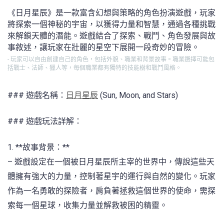
《日月星辰》是一款富含幻想與策略的角色扮演遊戲，玩家
將探索一個神秘的宇宙，以獲得力量和智慧，通過各種挑戰
來解鎖天體的潛能。遊戲結合了探索、戰鬥、角色發展與故
事敘述，讓玩家在壯麗的星空下展開一段奇妙的冒險。
- 玩家可以自由創建自己的角色，包括外貌、職業和背景故事。職業選擇可能包
括戰士、法師、獵人等，每個職業都有獨特的技能樹和戰鬥風格。
### 遊戲名稱：
日月星辰
(Sun, Moon, and Stars)
### 遊戲玩法詳解：
1. **故事背景：**
– 遊戲設定在一個被日月星辰所主宰的世界中，傳說這些天
體擁有強大的力量，控制著星宇的運行與自然的變化。玩家
作為一名勇敢的探險者，肩負著拯救這個世界的使命，需探
索每一個星球，收集力量並解救被困的精靈。