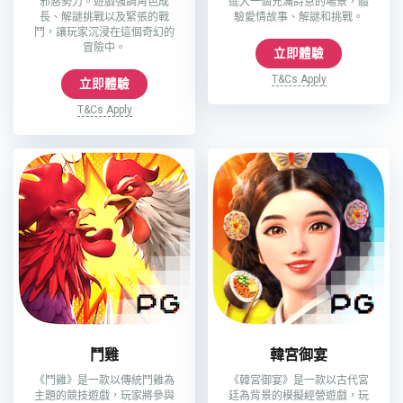
邪惡勢力。遊戲強調角色成
進入一個充滿詩意的場景，體
長、解謎挑戰以及緊張的戰
驗愛情故事、解謎和挑戰。
鬥，讓玩家沉浸在這個奇幻的
冒險中。
立即體驗
T&Cs Apply
立即體驗
T&Cs Apply
鬥雞
韓宮御宴
《鬥雞》是一款以傳統鬥雞為
《韓宮御宴》是一款以古代宮
主題的競技遊戲，玩家將參與
廷為背景的模擬經營遊戲，玩