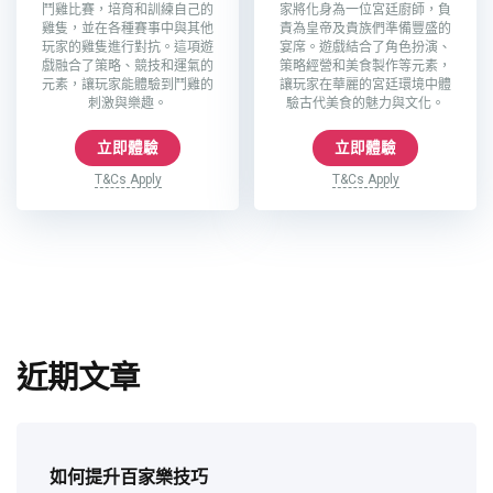
鬥雞比賽，培育和訓練自己的
家將化身為一位宮廷廚師，負
雞隻，並在各種賽事中與其他
責為皇帝及貴族們準備豐盛的
玩家的雞隻進行對抗。這項遊
宴席。遊戲結合了角色扮演、
戲融合了策略、競技和運氣的
策略經營和美食製作等元素，
元素，讓玩家能體驗到鬥雞的
讓玩家在華麗的宮廷環境中體
刺激與樂趣。
驗古代美食的魅力與文化。
立即體驗
立即體驗
T&Cs Apply
T&Cs Apply
近期文章
如何提升百家樂技巧