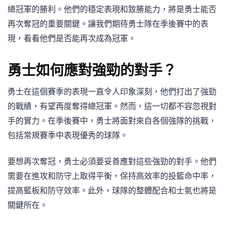
總冠軍的勝利。他們的穩定表現和致勝能力，將是勇士能否
再次奪冠的重要關鍵。讓我們期待勇士隊在季後賽中的表
現，看看他們是否能再次成為冠軍。
勇士如何應對強勁的對手？
勇士在這個賽季的表現一直令人印象深刻，他們打出了強勁
的戰績，有望再度奪得總冠軍。然而，這一切都不容忽視對
手的實力。在季後賽中，勇士將面對來自各個強隊的挑戰，
包括常規賽季中表現優秀的球隊。
要想再次奪冠，勇士必須要妥善應對這些強勁的對手。他們
需要在進攻和防守上取得平衡，保持高效率的投籃命中率，
提高籃板和防守效率。此外，球隊的整體配合和士氣也將是
關鍵所在。