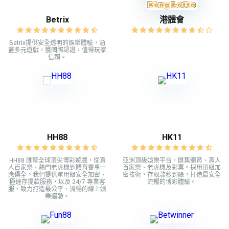
Betrix
港體會
Betrix提供安全透明的娛樂體驗，涵
蓋多元遊戲，獲國際認證，值得玩家
信賴。
HH88
HK11
HH88 匯聚全球頂尖博彩遊戲，從真
亞洲頂級娛樂平台，匯集體育、真人
人百家樂、熱門老虎機到體育賽事一
百家樂、老虎機及彩票。採用頂級加
應俱全。我們提供軍用級安全加密、
密技術，存取款秒到賬，打造最安全
極速存提款服務，以及 24/7 專業客
流暢的博彩體驗。
服，致力打造最公平、流暢的線上娛
樂體驗。