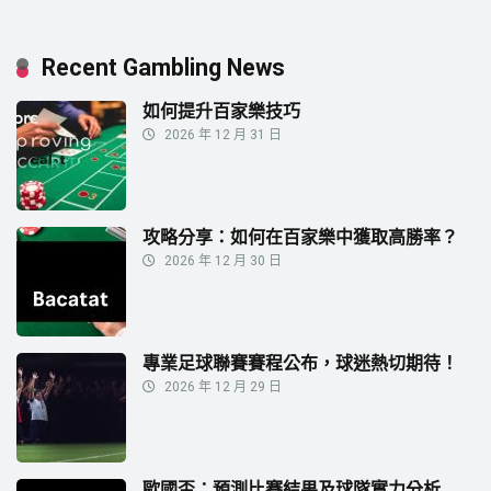
Recent Gambling News
如何提升百家樂技巧
2026 年 12 月 31 日
攻略分享：如何在百家樂中獲取高勝率？
2026 年 12 月 30 日
專業足球聯賽賽程公布，球迷熱切期待！
2026 年 12 月 29 日
歐國盃：預測比賽結果及球隊實力分析