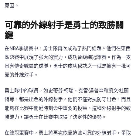
原因。
可靠的外線射手是勇士的致勝關
鍵
在NBA季後賽中，勇士隊再次成為了熱門話題。他們在東西
區決賽中展現了強大的實力，成功晉級總冠軍賽。作為一支
具有傳奇戰績的球隊，勇士的成功秘訣之一就是擁有一批可
靠的外線射手。
勇士隊中的球員，如史蒂芬·柯瑞、克雷·湯普森和凱文·杜蘭
特等，都是出色的外線射手。他們不僅對抗防守出色，而且
能夠在比賽中關鍵時刻命中重要的投籃。這種外線射手的致
勝能力，讓勇士在比賽中取得了決定性的優勢。
在總冠軍賽中，勇士將再次依靠這些可靠的外線射手，爭取