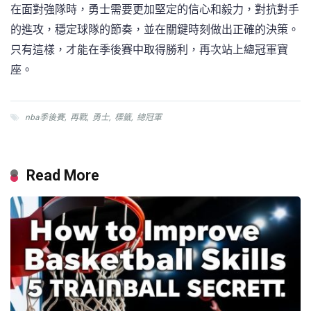
在面對強隊時，勇士需要更加堅定的信心和毅力，對抗對手
的進攻，穩定球隊的節奏，並在關鍵時刻做出正確的決策。
只有這樣，才能在季後賽中取得勝利，再次站上總冠軍寶
座。
nba季後賽
,
再戰
,
勇士
,
標籤
,
總冠軍
Read More