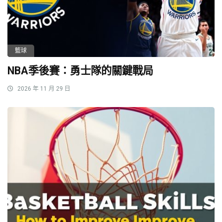
籃球
NBA季後賽：勇士隊的關鍵戰局
2026 年 11 月 29 日