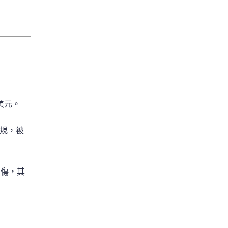
美元。
違規，被
受傷，其