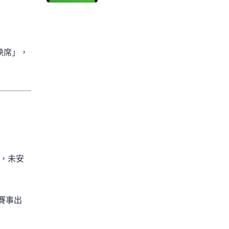
缺席」，
休，未安
賽事出