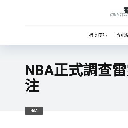
從眾多評論
賭博技巧
香港
NBA正式調查
注
NBA