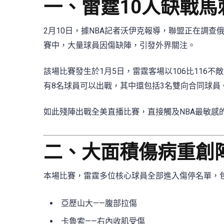
一、雷霆10人缺戰
2月10日，據NBA記者沃伊克報導，聯盟正在調
賽中，大量球員因傷缺陣，引發外界關注。
該場比賽發生於1月5日，雷霆客場以106比116
有8名球員可以出戰，其中還包括3名雙向合同球員
如此殘陣出戰全美直播比賽，直接觸及NBA最敏感
二、大面積傷病重創
本場比賽，雷霆多位核心球員全部進入傷停名單，
亞歷山大——腹部拉傷
卡魯索——右內收肌受傷