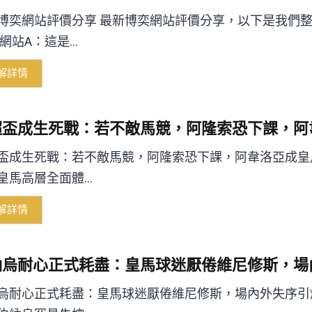
博奕網站評價分享 最新博奕網站評價分享，以下是我們
網站A：這是...
解詳情
超盃成生死戰：若不敵馬競，阿隆索恐下課，阿
盃成生死戰：若不敵馬競，阿隆索恐下課，阿韋洛亞成皇馬
皇馬高層全面體...
解詳情
納烏耐心正式耗盡：皇馬球迷厭倦維尼修斯，場
烏耐心正式耗盡：皇馬球迷厭倦維尼修斯，場內外失序引爆