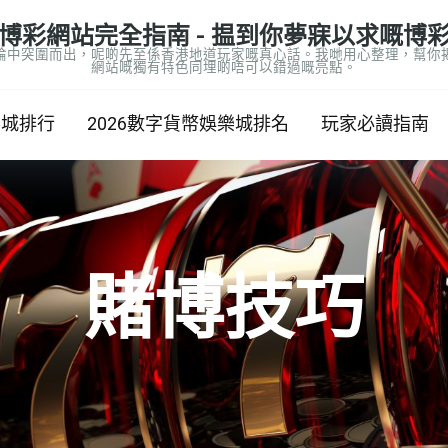
博彩網站完全指南 - 揾到你夢寐以求嘅博
論中突圍而出，呢啲先至係香港地道玩家嘅真心話。我哋用心整理，幫你
網站嘅獨有特色同埋啲唔可以錯過嘅亮點。
樂城排行
2026數字貨幣娛樂城排名
玩家必讀指南
賭博技巧