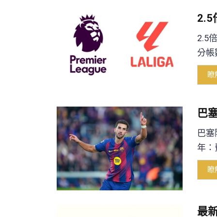
2
2.
分帳
瞭
巴
巴塞
年：
瞭
最