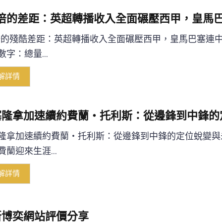
.5倍的差距：英超轉播收入全面碾壓西甲，皇馬
5倍的殘酷差距：英超轉播收入全面碾壓西甲，皇馬巴塞連中
數字：總量...
解詳情
塞隆拿加速續約費蘭・托利斯：從邊鋒到中鋒的
隆拿加速續約費蘭・托利斯：從邊鋒到中鋒的定位蛻變與未
費蘭迎來生涯...
解詳情
新博奕網站評價分享