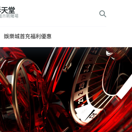
彩天堂
揭示啲賭場
娛樂城首充福利優惠