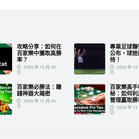
攻略分享：如何在
專業足球聯
百家樂中獲取高勝
公布，球迷
率？
待！
2026 年 12 月 30
2026 年 12
日
日
百家樂必勝法：賺
百家樂高手
錢神器大揭密
秘：如何利
管理贏取勝
2026 年 12 月 26
日
2026 年 12
日