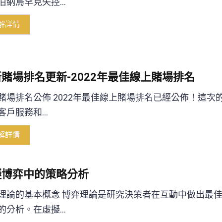
伯納烏罕見失控...
解詳情
賭場排名更新-2022年最佳線上賭場排名
賭場排名公佈 2022年最佳線上賭場排名已經公佈！這
客戶服務和...
解詳情
擬博弈中的策略分析
理論的基本概念 博弈理論是研究決策者在互動中做出最
的分析。在虛擬...