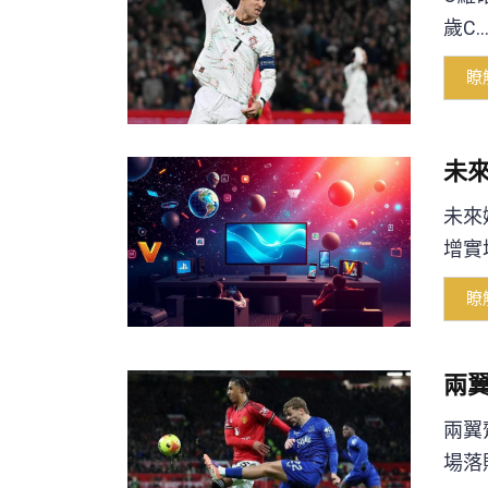
歲C..
瞭
未
未來
增實境
瞭
兩
兩翼
場落敗