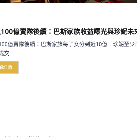
人100億賣隊後續：巴斯家族收益曝光與珍妮未
100億賣隊後續：巴斯家族每子女分到近10億 珍妮至少
交...
解詳情