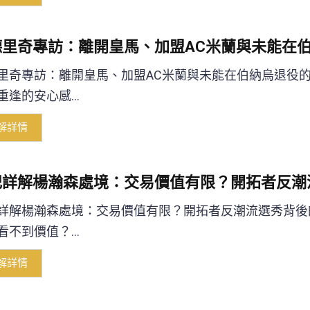
德里奇專訪：離開皇馬、加盟AC米蘭與未能在
里奇專訪：離開皇馬、加盟AC米蘭與未能在伯納烏退役的
重逢的安心感...
解詳情
記詳解楊瀚森處境：交易價值有限？開拓者反潮
詳解楊瀚森處境：交易價值有限？開拓者反潮流選秀背後的
看不到價值？...
解詳情