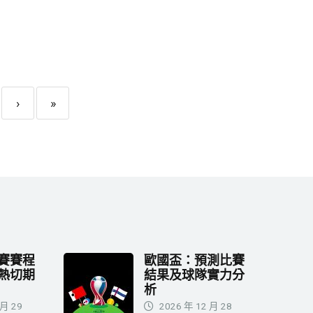
›
»
賽賽程
歐國盃：預測比賽
熱切期
結果及球隊實力分
析
 月 29
2026 年 12 月 28