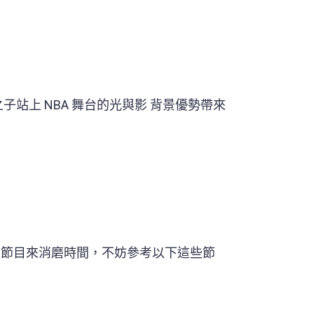
站上 NBA 舞台的光與影 背景優勢帶來
樂節目來消磨時間，不妨參考以下這些節