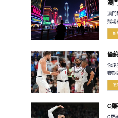
澳
澳門
賭場
瞭
倫
你還
賽期
瞭
C羅
C羅