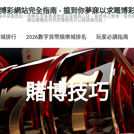
博彩網站完全指南 - 揾到你夢寐以求嘅博
論中突圍而出，呢啲先至係香港地道玩家嘅真心話。我哋用心整理，幫你
網站嘅獨有特色同埋啲唔可以錯過嘅亮點。
樂城排行
2026數字貨幣娛樂城排名
玩家必讀指南
賭博技巧