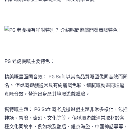
PG 老虎機嘅主要特色：
精美嘅畫面同音效： PG Soft 以其高品質嘅圖像同音效而聞
名。 佢哋嘅遊戲通常具有絢麗嘅色彩、細膩嘅動畫同埋逼
真嘅音效，營造出身歷其境嘅遊戲體驗。
獨特嘅主題： PG Soft 嘅老虎機遊戲主題非常多樣化，包括
神話、冒險、奇幻、文化等等。 佢哋嘅遊戲通常取材於各
種文化同故事，例如埃及艷后、維京海盜、中國神話等等，