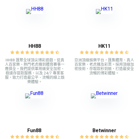
HH88
HK11
HH88 匯聚全球頂尖博彩遊戲，從真
亞洲頂級娛樂平台，匯集體育、真人
人百家樂、熱門老虎機到體育賽事一
百家樂、老虎機及彩票。採用頂級加
應俱全。我們提供軍用級安全加密、
密技術，存取款秒到賬，打造最安全
極速存提款服務，以及 24/7 專業客
流暢的博彩體驗。
服，致力打造最公平、流暢的線上娛
樂體驗。
Fun88
Betwinner