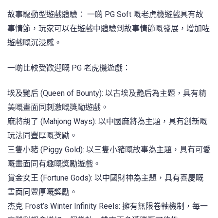
故事驅動型遊戲體驗： 一啲 PG Soft 嘅老虎機遊戲具有故
事情節，玩家可以在遊戲中體驗到故事情節嘅發展，增加咗
遊戲嘅沉浸感。
一啲比較受歡迎嘅 PG 老虎機遊戲：
埃及艷后 (Queen of Bounty): 以古埃及艷后為主題，具有精
美嘅畫面同刺激嘅獎勵遊戲。
麻將胡了 (Mahjong Ways): 以中國麻將為主題，具有創新嘅
玩法同豐厚嘅獎勵。
三隻小豬 (Piggy Gold): 以三隻小豬嘅故事為主題，具有可愛
嘅畫面同有趣嘅獎勵遊戲。
賞金女王 (Fortune Gods): 以中國財神為主題，具有喜慶嘅
畫面同豐厚嘅獎勵。
杰克 Frost’s Winter Infinity Reels: 擁有無限卷軸機制，每一