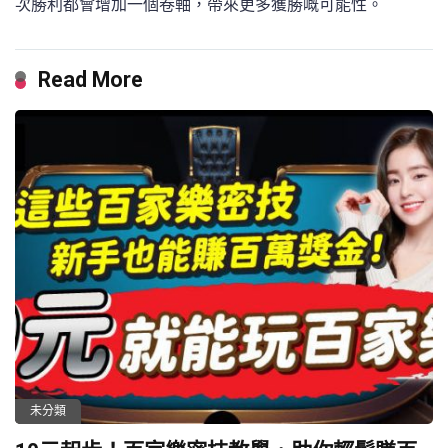
次勝利都會增加一個卷軸，帶來更多獲勝嘅可能性。
Read More
未分類