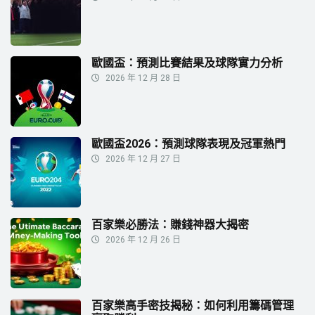
歐國盃：預測比賽結果及球隊實力分析
2026 年 12 月 28 日
歐國盃2026：預測球隊表現及冠軍熱門
2026 年 12 月 27 日
百家樂必勝法：賺錢神器大揭密
2026 年 12 月 26 日
百家樂高手密技揭秘：如何利用籌碼管理