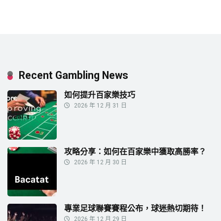
Recent Gambling News
如何提升百家樂技巧
2026 年 12 月 31 日
攻略分享：如何在百家樂中獲取高勝率？
2026 年 12 月 30 日
專業足球聯賽賽程公布，球迷熱切期待！
2026 年 12 月 29 日