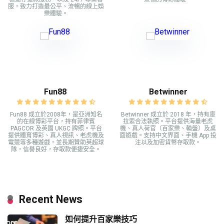
服，致力打造最公平、流暢的線上娛
樂體驗。
Fun88
Betwinner
Fun88 成立於2008年，是亞洲知名
Betwinner 成立於 2018 年，持有庫
的在線博彩平台，持有菲律賓
拉索合法執照。平台提供海量老虎
PAGCOR 及英國 UKGC 牌照。平台
機、真人荷官（百家樂、輪盤）及桌
提供體育博彩、真人視訊、老虎機及
面遊戲。支持中文界面、手機 App 投
電競等多種遊戲，並長期贊助英超球
注以及加密貨幣存取款。
隊，信譽良好，存取款便捷安全。
Recent News
如何提升百家樂技巧