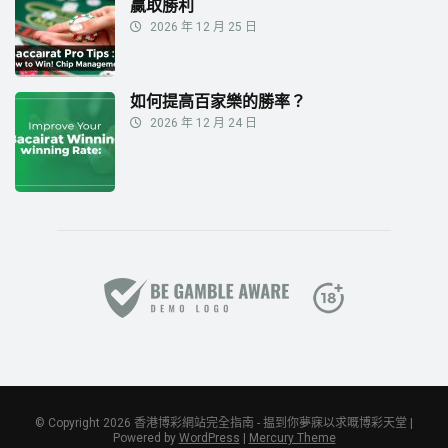
贏取勝利
2026 年 12 月 25 日
如何提高百家樂的勝率？
2026 年 12 月 24 日
© Copyright 2026 香港博彩網站完全指南 - 揾到你夢寐以求嘅博彩天堂 |
Powered by
WordPress
|
Mercury Theme