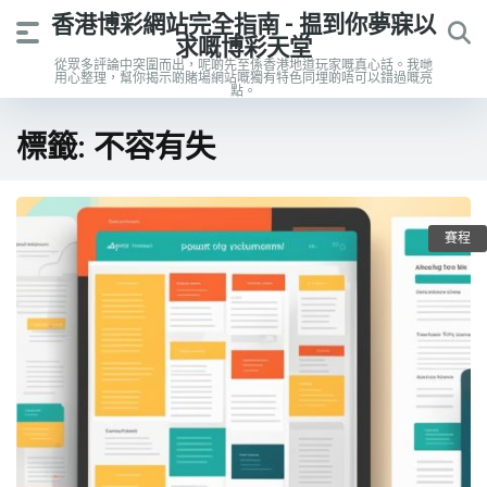
香港博彩網站完全指南 - 揾到你夢寐以
求嘅博彩天堂
從眾多評論中突圍而出，呢啲先至係香港地道玩家嘅真心話。我哋
用心整理，幫你揭示啲賭場網站嘅獨有特色同埋啲唔可以錯過嘅亮
點。
標籤:
不容有失
賽程