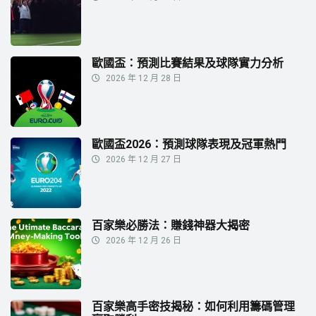
歐國盃：預測比賽結果及球隊實力分析
2026 年 12 月 28 日
歐國盃2026：預測球隊表現及冠軍熱門
2026 年 12 月 27 日
百家樂必勝法：賺錢神器大揭密
2026 年 12 月 26 日
百家樂高手密技揭秘：如何利用籌碼管理