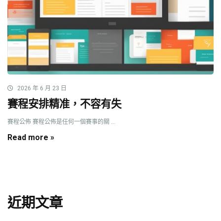
2026 年 6 月 23 日
賽程安排精准，不容有失
賽程公佈 賽程公佈是任何一個賽事的關 ...
Read more »
近期文章