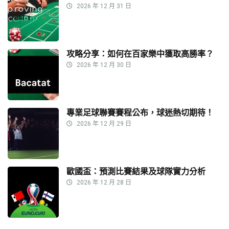
2026 年 12 月 31 日
攻略分享：如何在百家樂中獲取高勝率？
2026 年 12 月 30 日
專業足球聯賽賽程公布，球迷熱切期待！
2026 年 12 月 29 日
歐國盃：預測比賽結果及球隊實力分析
2026 年 12 月 28 日