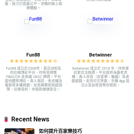
服，致力打造最公平、流暢的線上娛
樂體驗。
Fun88
Betwinner
Fun88 成立於2008年，是亞洲知名
Betwinner 成立於 2018 年，持有庫
的在線博彩平台，持有菲律賓
拉索合法執照。平台提供海量老虎
PAGCOR 及英國 UKGC 牌照。平台
機、真人荷官（百家樂、輪盤）及桌
提供體育博彩、真人視訊、老虎機及
面遊戲。支持中文界面、手機 App 投
電競等多種遊戲，並長期贊助英超球
注以及加密貨幣存取款。
隊，信譽良好，存取款便捷安全。
Recent News
如何提升百家樂技巧