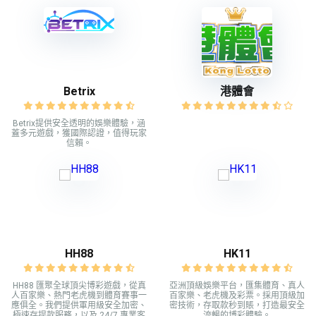
Betrix
港體會
Betrix提供安全透明的娛樂體驗，涵
蓋多元遊戲，獲國際認證，值得玩家
信賴。
HH88
HK11
HH88 匯聚全球頂尖博彩遊戲，從真
亞洲頂級娛樂平台，匯集體育、真人
人百家樂、熱門老虎機到體育賽事一
百家樂、老虎機及彩票。採用頂級加
應俱全。我們提供軍用級安全加密、
密技術，存取款秒到賬，打造最安全
極速存提款服務，以及 24/7 專業客
流暢的博彩體驗。