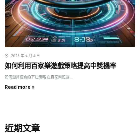
2026 年 4 月 4 日
如何利用百家樂遊戲策略提高中奬機率
如何選擇適合的下注策略 在百家樂遊戲 ...
Read more »
近期文章