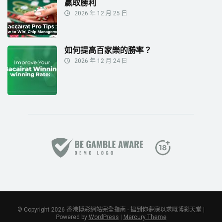
贏取勝利
2026 年 12 月 25 日
如何提高百家樂的勝率？
2026 年 12 月 24 日
© Copyright 2026 香港博彩網站完全指南 - 揾到你夢寐以求嘅博彩天堂 |
Powered by
WordPress
|
Mercury Theme