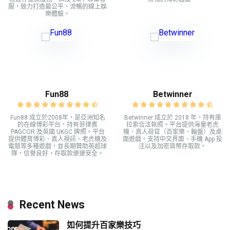
服，致力打造最公平、流暢的線上娛
樂體驗。
Fun88
Betwinner
Fun88 成立於2008年，是亞洲知名
Betwinner 成立於 2018 年，持有庫
的在線博彩平台，持有菲律賓
拉索合法執照。平台提供海量老虎
PAGCOR 及英國 UKGC 牌照。平台
機、真人荷官（百家樂、輪盤）及桌
提供體育博彩、真人視訊、老虎機及
面遊戲。支持中文界面、手機 App 投
電競等多種遊戲，並長期贊助英超球
注以及加密貨幣存取款。
隊，信譽良好，存取款便捷安全。
Recent News
如何提升百家樂技巧