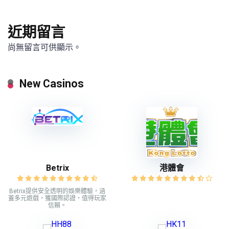
近期留言
尚無留言可供顯示。
New Casinos
Betrix
港體會
Betrix提供安全透明的娛樂體驗，涵
蓋多元遊戲，獲國際認證，值得玩家
信賴。