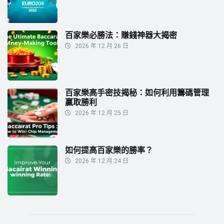
百家樂必勝法：賺錢神器大揭密
2026 年 12 月 26 日
百家樂高手密技揭秘：如何利用籌碼管理
贏取勝利
2026 年 12 月 25 日
如何提高百家樂的勝率？
2026 年 12 月 24 日