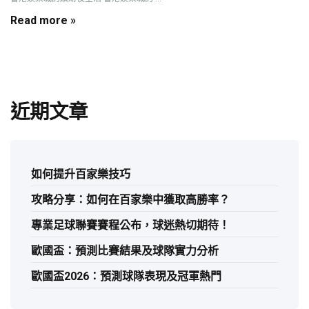
Read more »
近期文章
如何提升百家樂技巧
攻略分享：如何在百家樂中獲取高勝率？
專業足球聯賽賽程公布，球迷熱切期待！
歐國盃：預測比賽結果及球隊實力分析
歐國盃2026：預測球隊表現及冠軍熱門