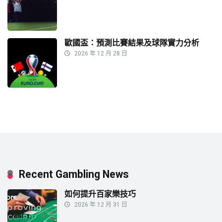
歐國盃：預測比賽結果及球隊實力分析
2026 年 12 月 28 日
Recent Gambling News
如何提升百家樂技巧
2026 年 12 月 31 日