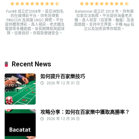
Fun88 成立於2008年，是亞洲知名
Betwinner 成立於 2018 年，持有庫
的在線博彩平台，持有菲律賓
拉索合法執照。平台提供海量老虎
PAGCOR 及英國 UKGC 牌照。平台
機、真人荷官（百家樂、輪盤）及桌
提供體育博彩、真人視訊、老虎機及
面遊戲。支持中文界面、手機 App 投
電競等多種遊戲，並長期贊助英超球
注以及加密貨幣存取款。
隊，信譽良好，存取款便捷安全。
Recent News
如何提升百家樂技巧
2026 年 12 月 31 日
攻略分享：如何在百家樂中獲取高勝率？
2026 年 12 月 30 日