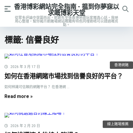
香港博彩網站完全指南 - 揾到你夢寐以
求嘅博彩天堂
從眾多評論中突圍而出，呢啲先至係香港地道玩家嘅真心話。我哋
用心整理，幫你揭示啲賭場網站嘅獨有特色同埋啲唔可以錯過嘅亮
點。
標籤:
信譽良好
香港網賭
2026 年 3 月 17 日
如何在香港網賭市場找到信譽良好的平台？
如何辨識可信賴的網賭平台？ 在香港網 ...
Read more »
線上賭場推薦
2026 年 2 月 20 日