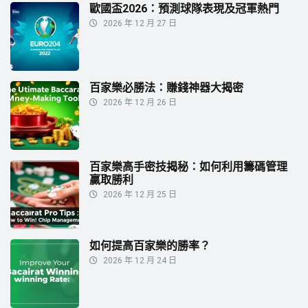
歐國盃2026：預測球隊表現及冠軍熱門
2026 年 12 月 27 日
百家樂必勝法：賺錢神器大揭密
2026 年 12 月 26 日
百家樂高手密技揭秘：如何利用籌碼管理
贏取勝利
2026 年 12 月 25 日
如何提高百家樂的勝率？
2026 年 12 月 24 日