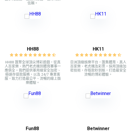
信賴。
HH88
HK11
HH88 匯聚全球頂尖博彩遊戲，從真
亞洲頂級娛樂平台，匯集體育、真人
人百家樂、熱門老虎機到體育賽事一
百家樂、老虎機及彩票。採用頂級加
應俱全。我們提供軍用級安全加密、
密技術，存取款秒到賬，打造最安全
極速存提款服務，以及 24/7 專業客
流暢的博彩體驗。
服，致力打造最公平、流暢的線上娛
樂體驗。
Fun88
Betwinner