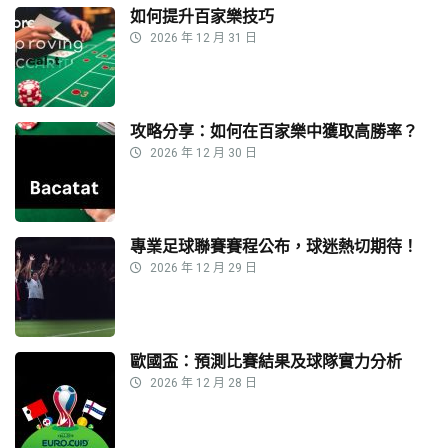
如何提升百家樂技巧
2026 年 12 月 31 日
攻略分享：如何在百家樂中獲取高勝率？
2026 年 12 月 30 日
專業足球聯賽賽程公布，球迷熱切期待！
2026 年 12 月 29 日
歐國盃：預測比賽結果及球隊實力分析
2026 年 12 月 28 日