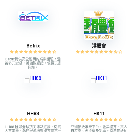
Betrix
港體會
Betrix提供安全透明的娛樂體驗，涵
蓋多元遊戲，獲國際認證，值得玩家
信賴。
HH88
HK11
HH88 匯聚全球頂尖博彩遊戲，從真
亞洲頂級娛樂平台，匯集體育、真人
人百家樂、熱門老虎機到體育賽事一
百家樂、老虎機及彩票。採用頂級加