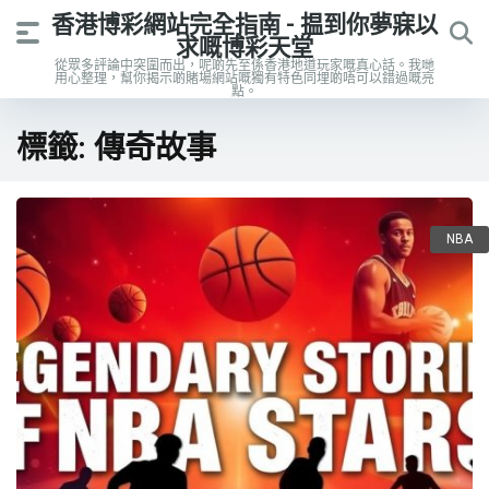
香港博彩網站完全指南 - 揾到你夢寐以
求嘅博彩天堂
從眾多評論中突圍而出，呢啲先至係香港地道玩家嘅真心話。我哋
用心整理，幫你揭示啲賭場網站嘅獨有特色同埋啲唔可以錯過嘅亮
點。
標籤:
傳奇故事
NBA