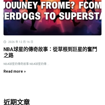
2026 年 12 月 16 日
NBA球星的傳奇故事：從草根到巨星的奮鬥
之路
NBA球星的傳奇故事 NBA球星的傳 ...
Read more »
近期文章