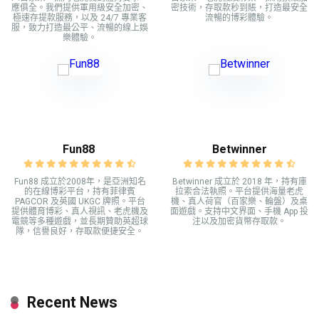
應俱全。我們提供軍用級安全加密、
密技術，存取款秒到賬，打造最安全
極速存提款服務，以及 24/7 專業客
流暢的博彩體驗。
服，致力打造最公平、流暢的線上娛
樂體驗。
Fun88
Betwinner
Fun88 成立於2008年，是亞洲知名
Betwinner 成立於 2018 年，持有庫
的在線博彩平台，持有菲律賓
拉索合法執照。平台提供海量老虎
PAGCOR 及英國 UKGC 牌照。平台
機、真人荷官（百家樂、輪盤）及桌
提供體育博彩、真人視訊、老虎機及
面遊戲。支持中文界面、手機 App 投
電競等多種遊戲，並長期贊助英超球
注以及加密貨幣存取款。
隊，信譽良好，存取款便捷安全。
Recent News