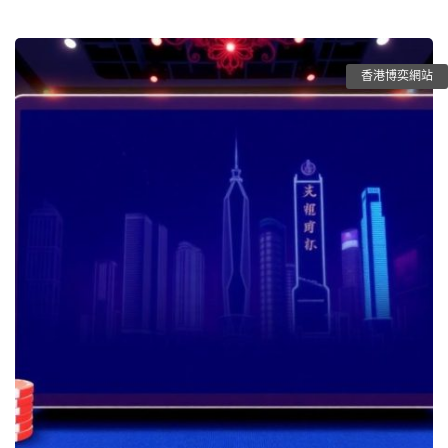
香港博奕網站