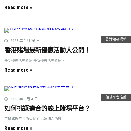
Read more »
香港賭場網站
2026 年 3 月 26 日
香港賭場最新優惠活動大公開！
最新優惠活動介紹 最新優惠活動介紹。 ...
Read more »
賭場平台推薦
2026 年 3 月 4 日
如何挑選適合的線上賭場平台？
了解賭場平台的信譽 在挑選適合的線上 ...
Read more »