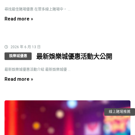
尋找最佳賭場優惠 在眾多線上賭場中， ...
Read more »
2026 年 6 月 13 日
最新娛樂城優惠活動大公開
娛樂城優惠
最新娛樂城優惠活動介紹 最新娛樂城優 ...
Read more »
線上賭場推薦