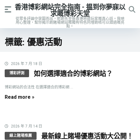
香港博彩網站完全指南 - 揾到你夢寐以
求嘅博彩天堂
從眾多評論中突圍而出，呢啲先至係香港地道玩家嘅真心話。我哋
用心整理，幫你揭示啲賭場網站嘅獨有特色同埋啲唔可以錯過嘅亮
點。
標籤:
優惠活動
2026 年 7 月 18 日
如何選擇適合的博彩網站？
博彩評測
博彩網站的合法性 在選擇適合的博彩網 ...
Read more »
2026 年 7 月 14 日
最新線上賭場優惠活動大公開！
線上賭場推薦