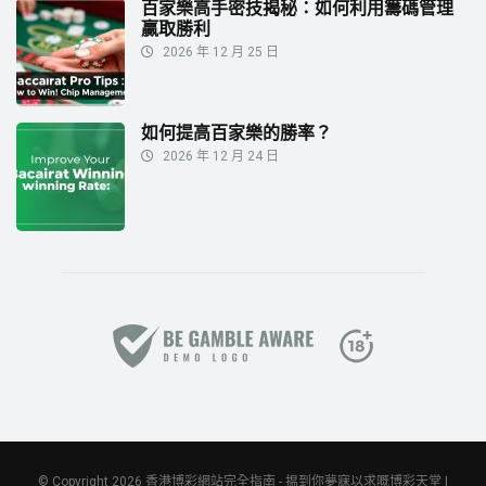
百家樂高手密技揭秘：如何利用籌碼管理
贏取勝利
2026 年 12 月 25 日
如何提高百家樂的勝率？
2026 年 12 月 24 日
© Copyright 2026 香港博彩網站完全指南 - 揾到你夢寐以求嘅博彩天堂 |