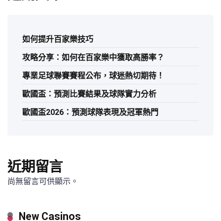
如何提升百家樂技巧
攻略分享：如何在百家樂中獲取高勝率？
專業足球聯賽賽程公布，球迷熱切期待！
歐國盃：預測比賽結果及球隊實力分析
歐國盃2026：預測球隊表現及冠軍熱門
近期留言
尚無留言可供顯示。
New Casinos