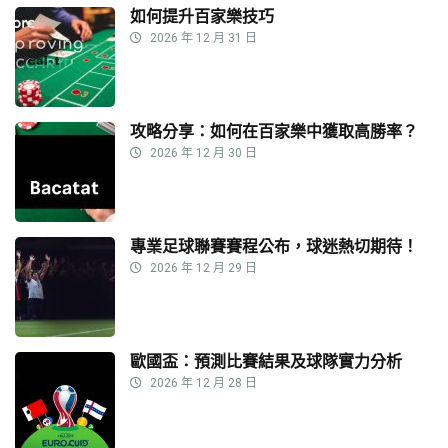
如何提升百家樂技巧
2026 年 12 月 31 日
攻略分享：如何在百家樂中獲取高勝率？
2026 年 12 月 30 日
專業足球聯賽賽程公布，球迷熱切期待！
2026 年 12 月 29 日
歐國盃：預測比賽結果及球隊實力分析
2026 年 12 月 28 日