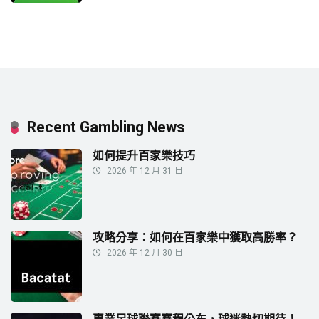
Recent Gambling News
如何提升百家樂技巧
2026 年 12 月 31 日
攻略分享：如何在百家樂中獲取高勝率？
2026 年 12 月 30 日