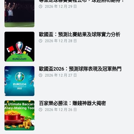
專業足球聯賽賽程公布，球迷熱切期待！
2026 年 12 月 29 日
歐國盃：預測比賽結果及球隊實力分析
2026 年 12 月 28 日
歐國盃2026：預測球隊表現及冠軍熱門
2026 年 12 月 27 日
百家樂必勝法：賺錢神器大揭密
2026 年 12 月 26 日