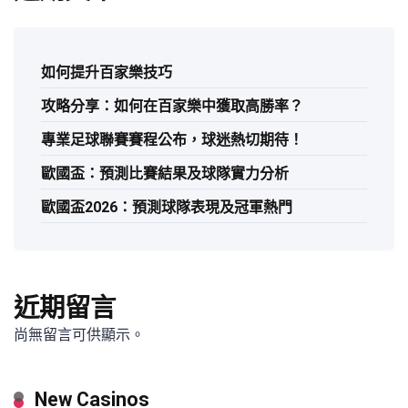
如何提升百家樂技巧
攻略分享：如何在百家樂中獲取高勝率？
專業足球聯賽賽程公布，球迷熱切期待！
歐國盃：預測比賽結果及球隊實力分析
歐國盃2026：預測球隊表現及冠軍熱門
近期留言
尚無留言可供顯示。
New Casinos