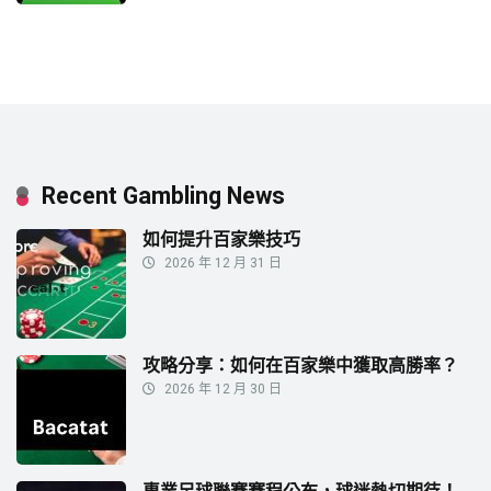
Recent Gambling News
如何提升百家樂技巧
2026 年 12 月 31 日
攻略分享：如何在百家樂中獲取高勝率？
2026 年 12 月 30 日