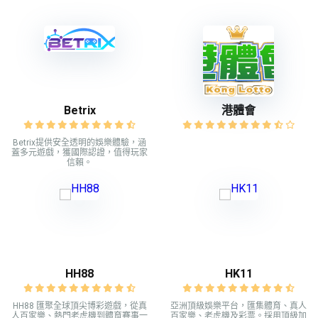
Betrix
港體會
Betrix提供安全透明的娛樂體驗，涵
蓋多元遊戲，獲國際認證，值得玩家
信賴。
HH88
HK11
HH88 匯聚全球頂尖博彩遊戲，從真
亞洲頂級娛樂平台，匯集體育、真人
人百家樂、熱門老虎機到體育賽事一
百家樂、老虎機及彩票。採用頂級加