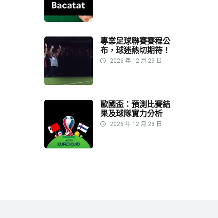
專業足球聯賽賽程公
布，球迷熱切期待！
2026 年 12 月 29 日
歐國盃：預測比賽結
果及球隊實力分析
2026 年 12 月 28 日