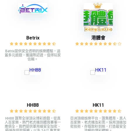
Betrix
港體會
Betrix提供安全透明的娛樂體驗，涵
蓋多元遊戲，獲國際認證，值得玩家
信賴。
HH88
HK11
HH88 匯聚全球頂尖博彩遊戲，從真
亞洲頂級娛樂平台，匯集體育、真人
人百家樂、熱門老虎機到體育賽事一
百家樂、老虎機及彩票。採用頂級加
應俱全。我們提供軍用級安全加密、
密技術，存取款秒到賬，打造最安全
極速存提款服務，以及 24/7 專業客
流暢的博彩體驗。