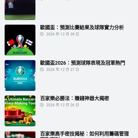
歐國盃：預測比賽結果及球隊實力分析
2026 年 12 月 28 日
歐國盃2026：預測球隊表現及冠軍熱門
2026 年 12 月 27 日
百家樂必勝法：賺錢神器大揭密
2026 年 12 月 26 日
百家樂高手密技揭秘：如何利用籌碼管理