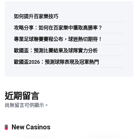
如何提升百家樂技巧
攻略分享：如何在百家樂中獲取高勝率？
專業足球聯賽賽程公布，球迷熱切期待！
歐國盃：預測比賽結果及球隊實力分析
歐國盃2026：預測球隊表現及冠軍熱門
近期留言
尚無留言可供顯示。
New Casinos