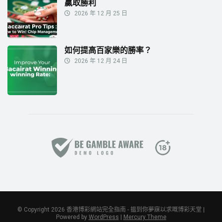
贏取勝利
2026 年 12 月 25 日
如何提高百家樂的勝率？
2026 年 12 月 24 日
© Copyright 2026 香港博彩網站完全指南 - 揾到你夢寐以求嘅博彩天堂 |
Powered by
WordPress
|
Mercury Theme