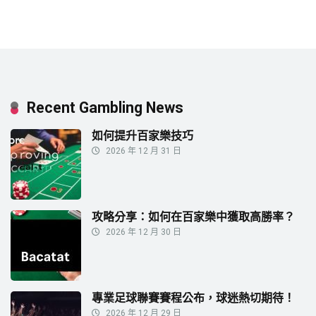
Recent Gambling News
如何提升百家樂技巧
2026 年 12 月 31 日
攻略分享：如何在百家樂中獲取高勝率？
2026 年 12 月 30 日
專業足球聯賽賽程公布，球迷熱切期待！
2026 年 12 月 29 日