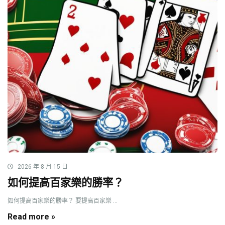
2026 年 8 月 15 日
如何提高百家樂的勝率？
如何提高百家樂的勝率？ 要提高百家樂 ...
Read more »