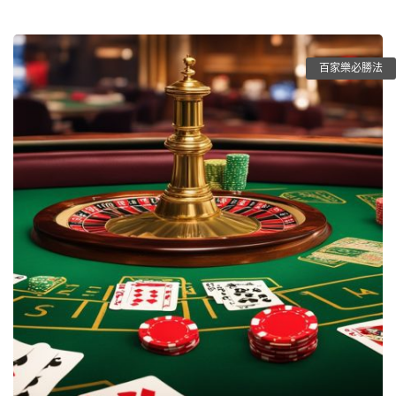
百家樂必勝法