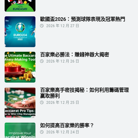
歐國盃2026：預測球隊表現及冠軍熱門
2026 年 12 月 27 日
百家樂必勝法：賺錢神器大揭密
2026 年 12 月 26 日
百家樂高手密技揭秘：如何利用籌碼管理
贏取勝利
2026 年 12 月 25 日
如何提高百家樂的勝率？
2026 年 12 月 24 日