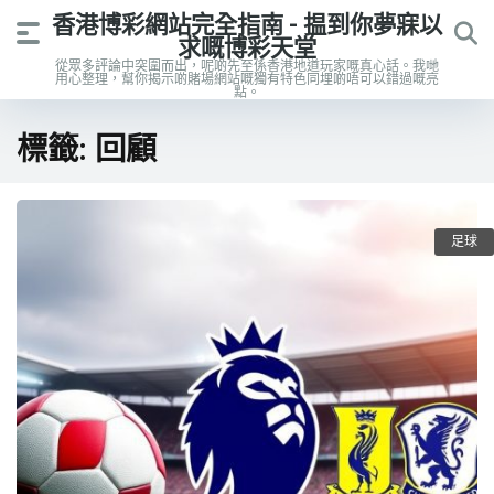
香港博彩網站完全指南 - 揾到你夢寐以
求嘅博彩天堂
從眾多評論中突圍而出，呢啲先至係香港地道玩家嘅真心話。我哋
用心整理，幫你揭示啲賭場網站嘅獨有特色同埋啲唔可以錯過嘅亮
點。
標籤:
回顧
足球