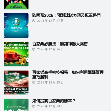
歐國盃2026：預測球隊表現及冠軍熱門
2026 年 12 月 27 日
百家樂必勝法：賺錢神器大揭密
2026 年 12 月 26 日
百家樂高手密技揭秘：如何利用籌碼管理
贏取勝利
2026 年 12 月 25 日
如何提高百家樂的勝率？
2026 年 12 月 24 日