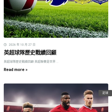
2026 年 10 月 27 日
英超球隊歷史戰績回顧
英超球隊歷史戰績回顧 英超聯賽是世界 ...
Read more »
足球