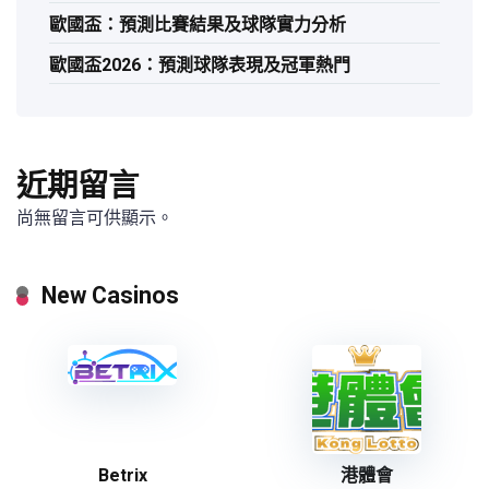
歐國盃：預測比賽結果及球隊實力分析
歐國盃2026：預測球隊表現及冠軍熱門
近期留言
尚無留言可供顯示。
New Casinos
Betrix
港體會