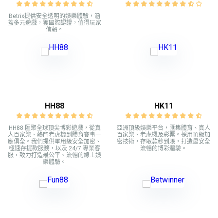
Betrix提供安全透明的娛樂體驗，涵
蓋多元遊戲，獲國際認證，值得玩家
信賴。
HH88
HK11
HH88 匯聚全球頂尖博彩遊戲，從真
亞洲頂級娛樂平台，匯集體育、真人
人百家樂、熱門老虎機到體育賽事一
百家樂、老虎機及彩票。採用頂級加
應俱全。我們提供軍用級安全加密、
密技術，存取款秒到賬，打造最安全
極速存提款服務，以及 24/7 專業客
流暢的博彩體驗。
服，致力打造最公平、流暢的線上娛
樂體驗。