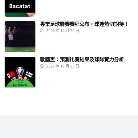
專業足球聯賽賽程公布，球迷熱切期待！
2026 年 12 月 29 日
歐國盃：預測比賽結果及球隊實力分析
2026 年 12 月 28 日