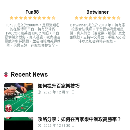
Fun88
Betwinner
Fun88 成立於2008年，是亞洲知名
Betwinner 成立於 2018 年，持有庫
的在線博彩平台，持有菲律賓
拉索合法執照。平台提供海量老虎
PAGCOR 及英國 UKGC 牌照。平台
機、真人荷官（百家樂、輪盤）及桌
提供體育博彩、真人視訊、老虎機及
面遊戲。支持中文界面、手機 App 投
電競等多種遊戲，並長期贊助英超球
注以及加密貨幣存取款。
隊，信譽良好，存取款便捷安全。
Recent News
如何提升百家樂技巧
2026 年 12 月 31 日
攻略分享：如何在百家樂中獲取高勝率？
2026 年 12 月 30 日