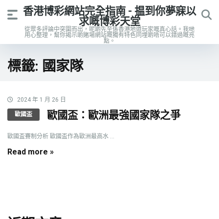
香港博彩網站完全指南 - 揾到你夢寐以
求嘅博彩天堂
從眾多評論中突圍而出，呢啲先至係香港地道玩家嘅真心話。我哋
用心整理，幫你揭示啲賭場網站嘅獨有特色同埋啲唔可以錯過嘅亮
點。
標籤:
國家隊
2024 年 1 月 26 日
歐國盃：歐洲最強國家隊之爭
歐國盃
歐國盃賽制分析 歐國盃作為歐洲最高水 ...
Read more »