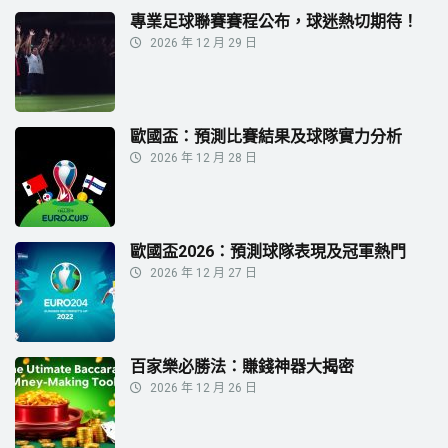
專業足球聯賽賽程公布，球迷熱切期待！
2026 年 12 月 29 日
歐國盃：預測比賽結果及球隊實力分析
2026 年 12 月 28 日
歐國盃2026：預測球隊表現及冠軍熱門
2026 年 12 月 27 日
百家樂必勝法：賺錢神器大揭密
2026 年 12 月 26 日