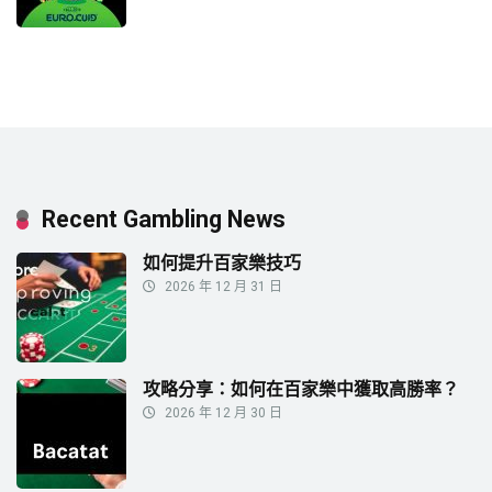
Recent Gambling News
如何提升百家樂技巧
2026 年 12 月 31 日
攻略分享：如何在百家樂中獲取高勝率？
2026 年 12 月 30 日