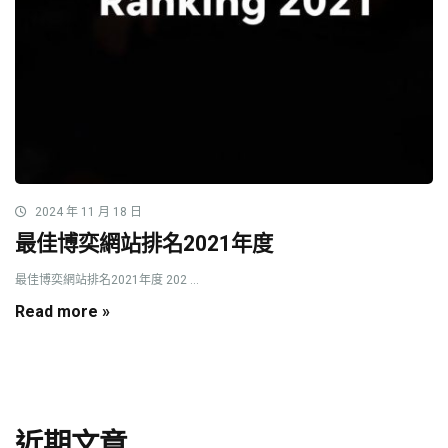
2024 年 11 月 18 日
最佳博奕網站排名2021年度
最佳博奕網站排名2021年度 202 ...
Read more »
近期文章