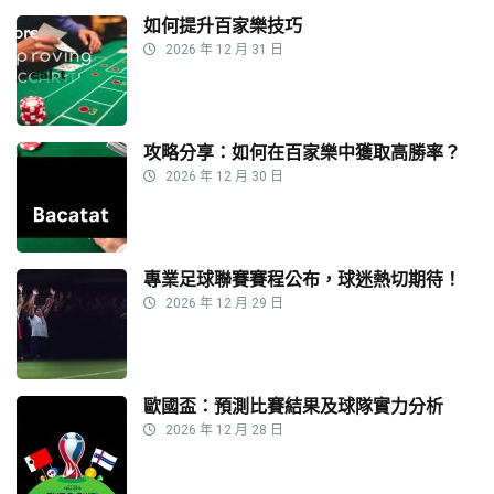
如何提升百家樂技巧
2026 年 12 月 31 日
攻略分享：如何在百家樂中獲取高勝率？
2026 年 12 月 30 日
專業足球聯賽賽程公布，球迷熱切期待！
2026 年 12 月 29 日
歐國盃：預測比賽結果及球隊實力分析
2026 年 12 月 28 日