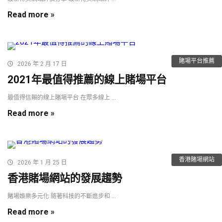
Read more »
賭場平台推薦
2026 年 2 月 17 日
2021年最值得推薦的線上賭場平台
最值得信賴的線上賭場平台 在眾多線上 ...
Read more »
香港賭場網站
2026 年 1 月 25 日
香港賭場網站的發展趨勢
賭場娛樂多元化 隨著科技的不斷進步和 ...
Read more »