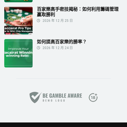
百家樂高手密技揭秘：如何利用籌碼管理
贏取勝利
2026 年 12 月 25 日
如何提高百家樂的勝率？
2026 年 12 月 24 日