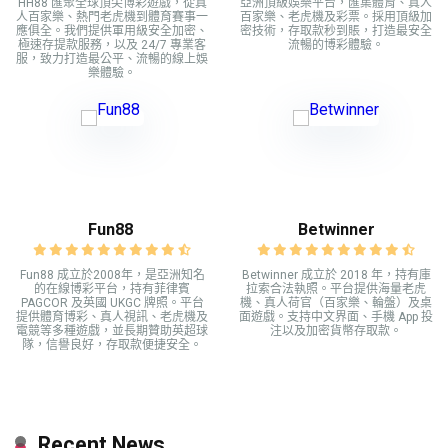
HH88 匯聚全球頂尖博彩遊戲，從真
亞洲頂級娛樂平台，匯集體育、真人
人百家樂、熱門老虎機到體育賽事一
百家樂、老虎機及彩票。採用頂級加
應俱全。我們提供軍用級安全加密、
密技術，存取款秒到賬，打造最安全
極速存提款服務，以及 24/7 專業客
流暢的博彩體驗。
服，致力打造最公平、流暢的線上娛
樂體驗。
Fun88
Betwinner
Fun88 成立於2008年，是亞洲知名
Betwinner 成立於 2018 年，持有庫
的在線博彩平台，持有菲律賓
拉索合法執照。平台提供海量老虎
PAGCOR 及英國 UKGC 牌照。平台
機、真人荷官（百家樂、輪盤）及桌
提供體育博彩、真人視訊、老虎機及
面遊戲。支持中文界面、手機 App 投
電競等多種遊戲，並長期贊助英超球
注以及加密貨幣存取款。
隊，信譽良好，存取款便捷安全。
Recent News