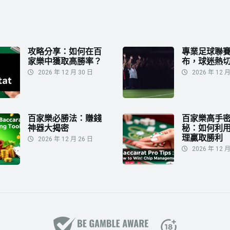
攻略分享：如何在百
專業足球聯
家樂中獲取高勝率？
布，球迷熱
2026 年 12 月 30 日
2026 年 12 月
百家樂必勝法：賺錢
百家樂高手
神器大揭密
秘：如何利
理贏取勝利
2026 年 12 月 26 日
2026 年 12 月