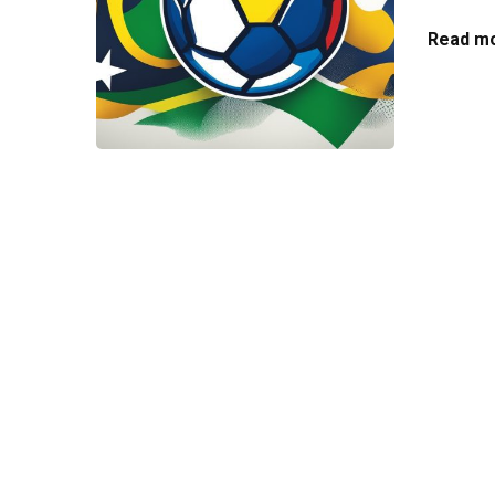
Read mo