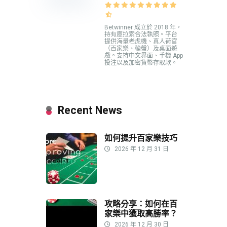
Betwinner 成立於 2018 年，
持有庫拉索合法執照。平台
提供海量老虎機、真人荷官
（百家樂、輪盤）及桌面遊
戲。支持中文界面、手機 App
投注以及加密貨幣存取款。
Recent News
如何提升百家樂技巧
2026 年 12 月 31 日
攻略分享：如何在百
家樂中獲取高勝率？
2026 年 12 月 30 日