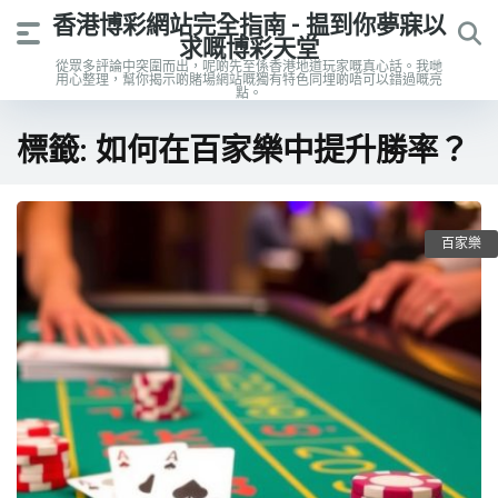
香港博彩網站完全指南 - 揾到你夢寐以
求嘅博彩天堂
從眾多評論中突圍而出，呢啲先至係香港地道玩家嘅真心話。我哋
用心整理，幫你揭示啲賭場網站嘅獨有特色同埋啲唔可以錯過嘅亮
點。
標籤:
如何在百家樂中提升勝率？
百家樂