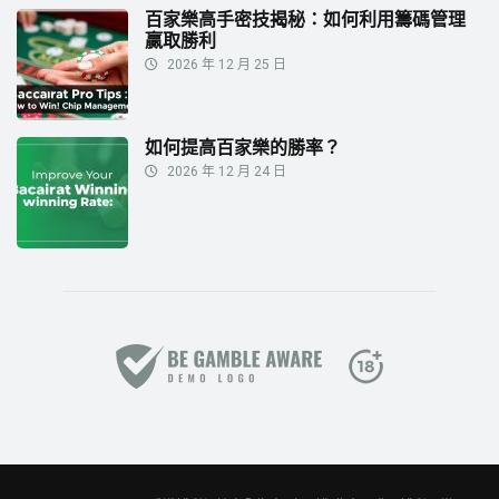
百家樂高手密技揭秘：如何利用籌碼管理
贏取勝利
2026 年 12 月 25 日
如何提高百家樂的勝率？
2026 年 12 月 24 日