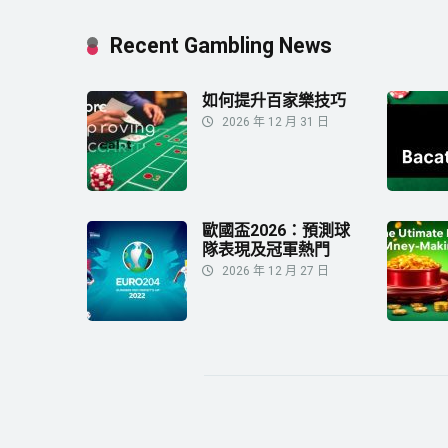
Recent Gambling News
如何提升百家樂技巧
2026 年 12 月 31 日
歐國盃2026：預測球
隊表現及冠軍熱門
2026 年 12 月 27 日