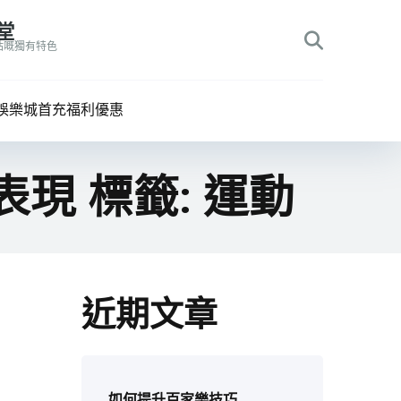
堂
站嘅獨有特色
娛樂城首充福利優惠
現 標籤: 運動
近期文章
如何提升百家樂技巧