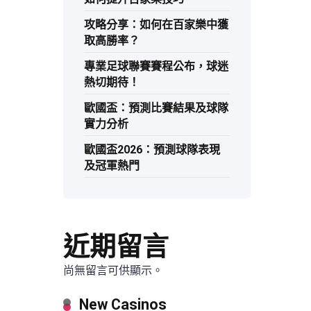
攻略分享：如何在百家樂中獲
取高勝率？
專業足球聯賽賽程公布，球迷
熱切期待！
歐國盃：預測比賽結果及球隊
實力分析
歐國盃2026：預測球隊表現
及冠軍熱門
近期留言
尚無留言可供顯示。
New Casinos