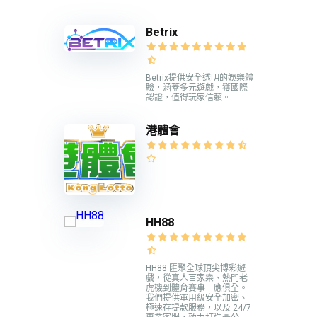
Betrix
Betrix提供安全透明的娛樂體
驗，涵蓋多元遊戲，獲國際
認證，值得玩家信賴。
港體會
HH88
HH88 匯聚全球頂尖博彩遊
戲，從真人百家樂、熱門老
虎機到體育賽事一應俱全。
我們提供軍用級安全加密、
極速存提款服務，以及 24/7