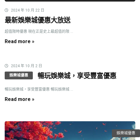
2024 年 10 月 22 日
最新娛樂城優惠大放送
超值限時優惠 現在正是史上最超值的限 ...
Read more »
2024 年 10 月 2 日
暢玩娛樂城，享受豐富優惠
娛樂城優惠
暢玩娛樂城，享受豐富優惠 暢玩娛樂城 ...
Read more »
娛樂城優惠