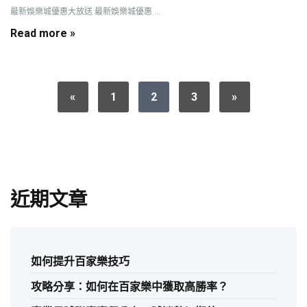
最新娛樂城優惠大放送 最新娛樂城優惠 ...
Read more »
«
1
2
3
»
近期文章
如何提升百家樂技巧
攻略分享：如何在百家樂中獲取高勝率？