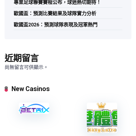
專業足球聯賽賽程公布，球迷熱切期待！
歐國盃：預測比賽結果及球隊實力分析
歐國盃2026：預測球隊表現及冠軍熱門
近期留言
尚無留言可供顯示。
New Casinos