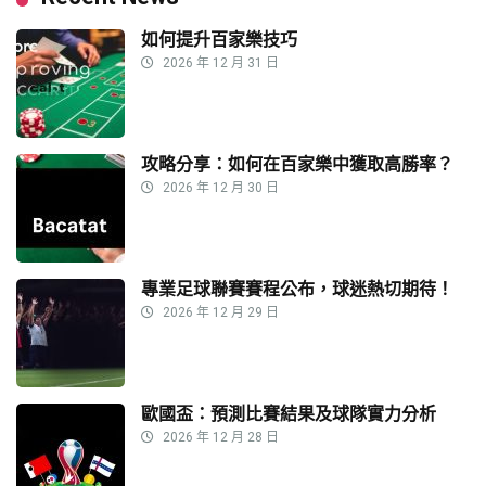
如何提升百家樂技巧
2026 年 12 月 31 日
攻略分享：如何在百家樂中獲取高勝率？
2026 年 12 月 30 日
專業足球聯賽賽程公布，球迷熱切期待！
2026 年 12 月 29 日
歐國盃：預測比賽結果及球隊實力分析
2026 年 12 月 28 日