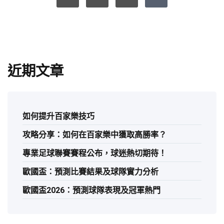
近期文章
如何提升百家樂技巧
攻略分享：如何在百家樂中獲取高勝率？
專業足球聯賽賽程公布，球迷熱切期待！
歐國盃：預測比賽結果及球隊實力分析
歐國盃2026：預測球隊表現及冠軍熱門