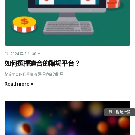
2024 年 8 月 30 日
如何選擇適合的賭場平台？
賭場平台的信譽度 在選擇適合的賭場平 ...
Read more »
線上賭場推薦