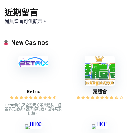
近期留言
尚無留言可供顯示。
New Casinos
Betrix
港體會
Betrix提供安全透明的娛樂體驗，涵
蓋多元遊戲，獲國際認證，值得玩家
信賴。