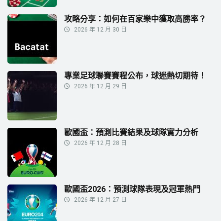
攻略分享：如何在百家樂中獲取高勝率？
2026 年 12 月 30 日
專業足球聯賽賽程公布，球迷熱切期待！
2026 年 12 月 29 日
歐國盃：預測比賽結果及球隊實力分析
2026 年 12 月 28 日
歐國盃2026：預測球隊表現及冠軍熱門
2026 年 12 月 27 日