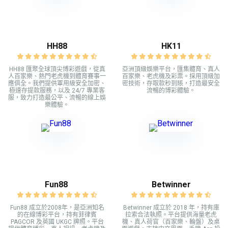
HH88
HK11
HH88 匯聚全球頂尖博彩遊戲，從真
亞洲頂級娛樂平台，匯集體育、真人
人百家樂、熱門老虎機到體育賽事一
百家樂、老虎機及彩票。採用頂級加
應俱全。我們提供軍用級安全加密、
密技術，存取款秒到賬，打造最安全
極速存提款服務，以及 24/7 專業客
流暢的博彩體驗。
服，致力打造最公平、流暢的線上娛
樂體驗。
Fun88
Betwinner
Fun88 成立於2008年，是亞洲知名
Betwinner 成立於 2018 年，持有庫
的在線博彩平台，持有菲律賓
拉索合法執照。平台提供海量老虎
PAGCOR 及英國 UKGC 牌照。平台
機、真人荷官（百家樂、輪盤）及桌