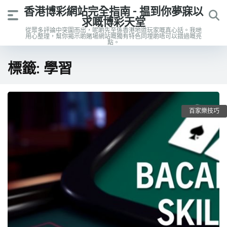
香港博彩網站完全指南 - 揾到你夢寐以
求嘅博彩天堂
從眾多評論中突圍而出，呢啲先至係香港地道玩家嘅真心話。我哋
用心整理，幫你揭示啲賭場網站嘅獨有特色同埋啲唔可以錯過嘅亮
點。
標籤:
學習
百家樂技巧