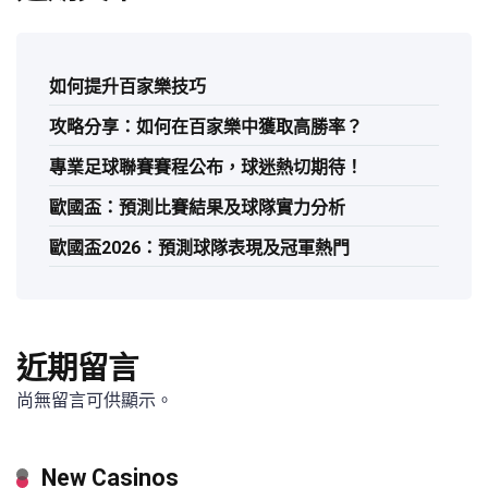
如何提升百家樂技巧
攻略分享：如何在百家樂中獲取高勝率？
專業足球聯賽賽程公布，球迷熱切期待！
歐國盃：預測比賽結果及球隊實力分析
歐國盃2026：預測球隊表現及冠軍熱門
近期留言
尚無留言可供顯示。
New Casinos