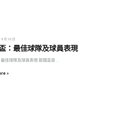
 9 月 10 日
盃：最佳球隊及球員表現
最佳球隊及球員表現 歐國盃是 ...
re »