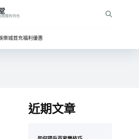
堂
站嘅獨有特色
娛樂城首充福利優惠
近期文章
如何提升百家樂技巧