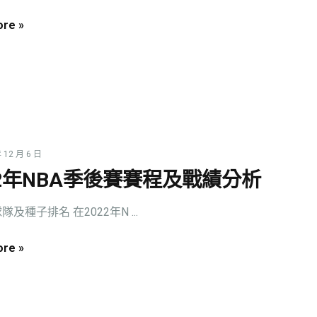
re »
 12 月 6 日
22年NBA季後賽賽程及戰績分析
及種子排名 在2022年N ...
re »