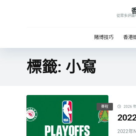
從眾多評論
賭博技巧
香港
標籤:
小寫
賽程
2026 年
20
2022年N