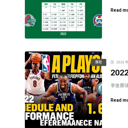
Read mo
賽程
2026 年
20
季後賽球隊
Read mo