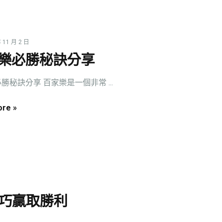
 11 月 2 日
樂必勝秘訣分享
勝秘訣分享 百家樂是一個非常 ...
re »
巧贏取勝利