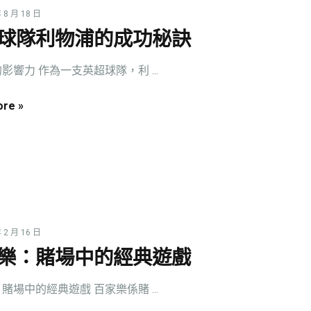
 8 月 18 日
球隊利物浦的成功秘訣
影響力 作為一支英超球隊，利 ...
re »
 2 月 16 日
樂：賭場中的經典遊戲
賭場中的經典遊戲 百家樂係賭 ...