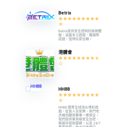
Betrix
Betrix提供安全透明的娛樂體
驗，涵蓋多元遊戲，獲國際
認證，值得玩家信賴。
港體會
HH88
HH88 匯聚全球頂尖博彩遊
戲，從真人百家樂、熱門老
虎機到體育賽事一應俱全。
我們提供軍用級安全加密、
極速存提款服務，以及 24/7