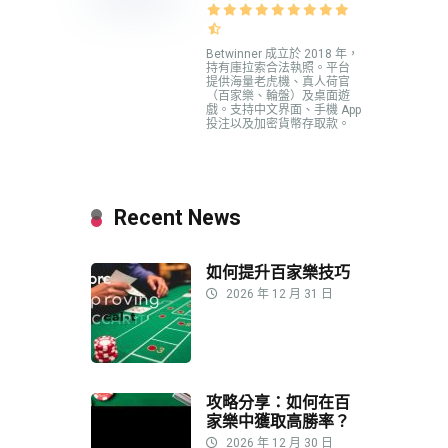
Betwinner 成立於 2018 年，
持有庫拉索合法執照。平台
提供海量老虎機、真人荷官
（百家樂、輪盤）及桌面遊
戲。支持中文界面、手機 App
投注以及加密貨幣存取款。
Recent News
如何提升百家樂技巧
2026 年 12 月 31 日
攻略分享：如何在百
家樂中獲取高勝率？
2026 年 12 月 30 日