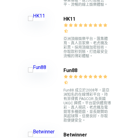
專業客服，致力打造最公
平、流暢的線上娛樂體驗。
HK11
亞洲頂級娛樂平台，匯集體
育、真人百家樂、老虎機及
彩票。採用頂級加密技術，
存取款秒到賬，打造最安全
流暢的博彩體驗。
Fun88
Fun88 成立於2008年，是亞
洲知名的在線博彩平台，持
有菲律賓 PAGCOR 及英國
UKGC 牌照。平台提供體育博
彩、真人視訊、老虎機及電
競等多種遊戲，並長期贊助
英超球隊，信譽良好，存取
款便捷安全。
Betwinner