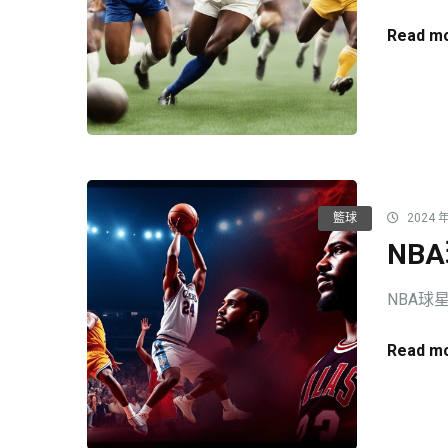
Read mo
籃球
2024 年
NB
NBA球星
Read mo