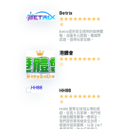
Betrix
Betrix提供安全透明的娛樂體
驗，涵蓋多元遊戲，獲國際
認證，值得玩家信賴。
港體會
HH88
HH88 匯聚全球頂尖博彩遊
戲，從真人百家樂、熱門老
虎機到體育賽事一應俱全。
我們提供軍用級安全加密、
極速存提款服務，以及 24/7