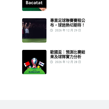
專業足球聯賽賽程公
布，球迷熱切期待！
2026 年 12 月 29 日
歐國盃：預測比賽結
果及球隊實力分析
2026 年 12 月 28 日