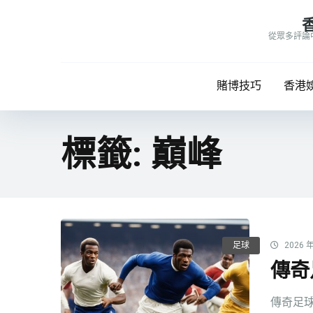
從眾多評論
賭博技巧
香港
標籤:
巔峰
足球
2026 年
傳奇
傳奇足球