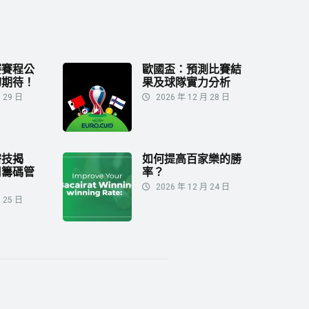
賽賽程公
歐國盃：預測比賽結
切期待！
果及球隊實力分析
 29 日
2026 年 12 月 28 日
密技揭
如何提高百家樂的勝
用籌碼管
率？
2026 年 12 月 24 日
 25 日