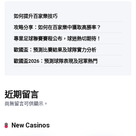
如何提升百家樂技巧
攻略分享：如何在百家樂中獲取高勝率？
專業足球聯賽賽程公布，球迷熱切期待！
歐國盃：預測比賽結果及球隊實力分析
歐國盃2026：預測球隊表現及冠軍熱門
近期留言
尚無留言可供顯示。
New Casinos