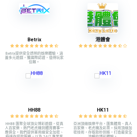
Betrix
港體會
Betrix提供安全透明的娛樂體驗，涵
蓋多元遊戲，獲國際認證，值得玩家
信賴。
HH88
HK11
HH88 匯聚全球頂尖博彩遊戲，從真
亞洲頂級娛樂平台，匯集體育、真人
人百家樂、熱門老虎機到體育賽事一
百家樂、老虎機及彩票。採用頂級加
應俱全。我們提供軍用級安全加密、
密技術，存取款秒到賬，打造最安全
極速存提款服務，以及 24/7 專業客
流暢的博彩體驗。