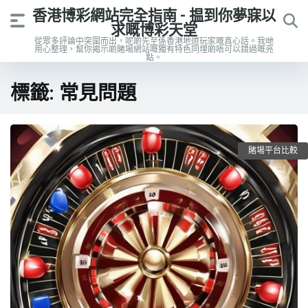
香港博彩網站完全指南 - 揾到你夢寐以
求嘅博彩天堂
從眾多評論中突圍而出，呢啲先至係香港地道玩家嘅真心話。我哋
用心整理，幫你揭示啲賭場網站嘅獨有特色同埋啲唔可以錯過嘅亮
點。
標籤:
常見問題
賭場平台比較