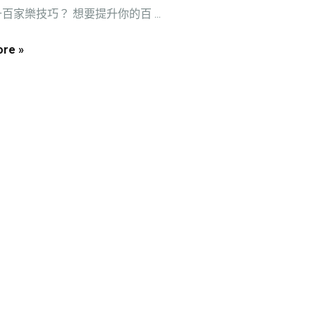
百家樂技巧？ 想要提升你的百 ...
re »