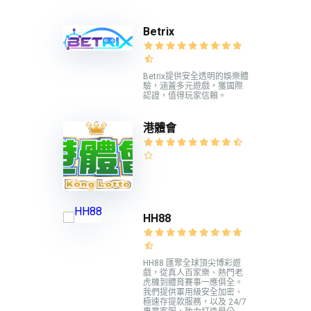
Betrix
Betrix提供安全透明的娛樂體
驗，涵蓋多元遊戲，獲國際
認證，值得玩家信賴。
港體會
HH88
HH88 匯聚全球頂尖博彩遊
戲，從真人百家樂、熱門老
虎機到體育賽事一應俱全。
我們提供軍用級安全加密、
極速存提款服務，以及 24/7