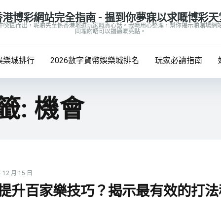
香港博彩網站完全指南 - 揾到你夢寐以求嘅博彩天
中突圍而出，呢啲先至係香港地道玩家嘅真心話。我哋用心整理，幫你揭示啲賭場網
同埋啲唔可以錯過嘅亮點。
娛樂城排行
2026數字貨幣娛樂城排名
玩家必讀指南
標籤: 機會
 12 月 15 日
提升百家樂技巧？揭示最有效的打法