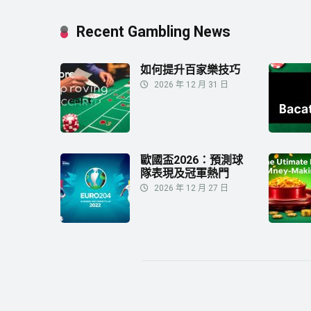
Recent Gambling News
如何提升百家樂技巧
2026 年 12 月 31 日
歐國盃2026：預測球
隊表現及冠軍熱門
2026 年 12 月 27 日