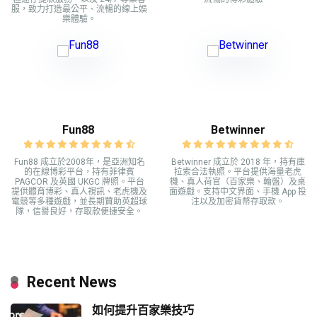
服，致力打造最公平、流暢的線上娛
樂體驗。
Fun88
Betwinner
Fun88 成立於2008年，是亞洲知名
Betwinner 成立於 2018 年，持有庫
的在線博彩平台，持有菲律賓
拉索合法執照。平台提供海量老虎
PAGCOR 及英國 UKGC 牌照。平台
機、真人荷官（百家樂、輪盤）及桌
提供體育博彩、真人視訊、老虎機及
面遊戲。支持中文界面、手機 App 投
電競等多種遊戲，並長期贊助英超球
注以及加密貨幣存取款。
隊，信譽良好，存取款便捷安全。
Recent News
如何提升百家樂技巧