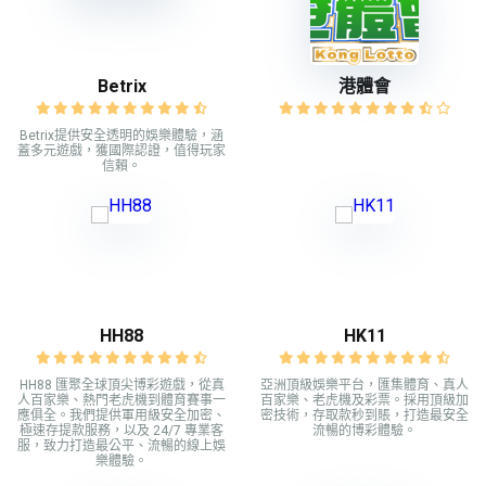
Betrix
港體會
Betrix提供安全透明的娛樂體驗，涵
蓋多元遊戲，獲國際認證，值得玩家
信賴。
HH88
HK11
HH88 匯聚全球頂尖博彩遊戲，從真
亞洲頂級娛樂平台，匯集體育、真人
人百家樂、熱門老虎機到體育賽事一
百家樂、老虎機及彩票。採用頂級加
應俱全。我們提供軍用級安全加密、
密技術，存取款秒到賬，打造最安全
極速存提款服務，以及 24/7 專業客
流暢的博彩體驗。
服，致力打造最公平、流暢的線上娛
樂體驗。