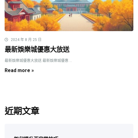
2024 年 8 月 25 日
最新娛樂城優惠大放送
最新娛樂城優惠大放送 最新娛樂城優惠 ...
Read more »
近期文章