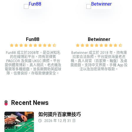
Fun88
Betwinner
Fun88 成立於2008年，是亞洲知名
Betwinner 成立於 2018 年，持有庫
的在線博彩平台，持有菲律賓
拉索合法執照。平台提供海量老虎
PAGCOR 及英國 UKGC 牌照。平台
機、真人荷官（百家樂、輪盤）及桌
提供體育博彩、真人視訊、老虎機及
面遊戲。支持中文界面、手機 App 投
電競等多種遊戲，並長期贊助英超球
注以及加密貨幣存取款。
隊，信譽良好，存取款便捷安全。
Recent News
如何提升百家樂技巧
2026 年 12 月 31 日