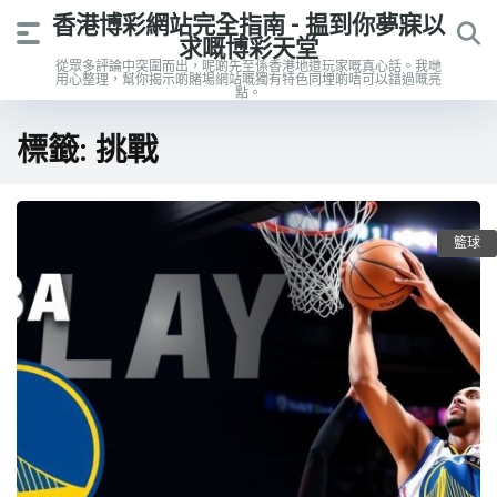
香港博彩網站完全指南 - 揾到你夢寐以
求嘅博彩天堂
從眾多評論中突圍而出，呢啲先至係香港地道玩家嘅真心話。我哋
用心整理，幫你揭示啲賭場網站嘅獨有特色同埋啲唔可以錯過嘅亮
點。
標籤:
挑戰
籃球