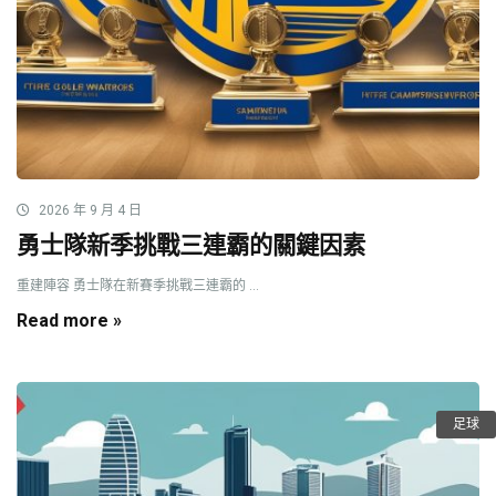
2026 年 9 月 4 日
勇士隊新季挑戰三連霸的關鍵因素
重建陣容 勇士隊在新賽季挑戰三連霸的 ...
Read more »
足球