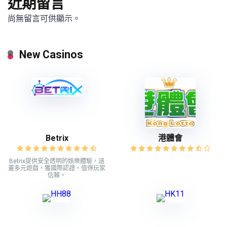
近期留言
尚無留言可供顯示。
New Casinos
Betrix
港體會
Betrix提供安全透明的娛樂體驗，涵
蓋多元遊戲，獲國際認證，值得玩家
信賴。