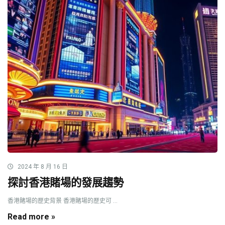
2024 年 8 月 16 日
探討香港賭場的發展趨勢
香港賭場的歷史背景 香港賭場的歷史可 ...
Read more »