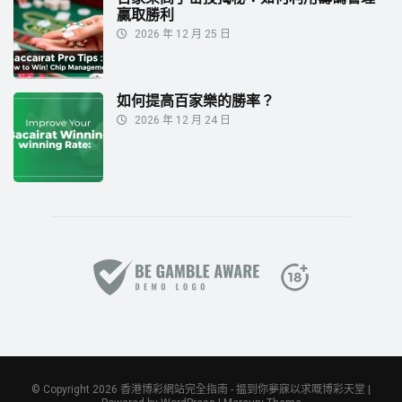
贏取勝利
2026 年 12 月 25 日
如何提高百家樂的勝率？
2026 年 12 月 24 日
© Copyright 2026 香港博彩網站完全指南 - 揾到你夢寐以求嘅博彩天堂 |