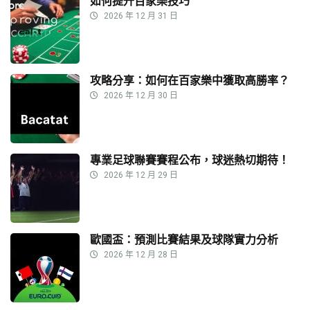
如何提升百家樂技巧
2026 年 12 月 31 日
攻略分享：如何在百家樂中獲取高勝率？
2026 年 12 月 30 日
專業足球聯賽賽程公布，球迷熱切期待！
2026 年 12 月 29 日
歐國盃：預測比賽結果及球隊實力分析
2026 年 12 月 28 日