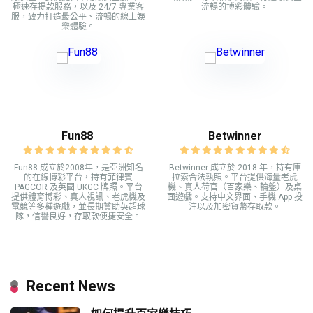
極速存提款服務，以及 24/7 專業客
流暢的博彩體驗。
服，致力打造最公平、流暢的線上娛
樂體驗。
Fun88
Betwinner
Fun88 成立於2008年，是亞洲知名
Betwinner 成立於 2018 年，持有庫
的在線博彩平台，持有菲律賓
拉索合法執照。平台提供海量老虎
PAGCOR 及英國 UKGC 牌照。平台
機、真人荷官（百家樂、輪盤）及桌
提供體育博彩、真人視訊、老虎機及
面遊戲。支持中文界面、手機 App 投
電競等多種遊戲，並長期贊助英超球
注以及加密貨幣存取款。
隊，信譽良好，存取款便捷安全。
Recent News