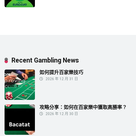
Recent Gambling News
如何提升百家樂技巧
2026 年 12 月 31 日
攻略分享：如何在百家樂中獲取高勝率？
2026 年 12 月 30 日