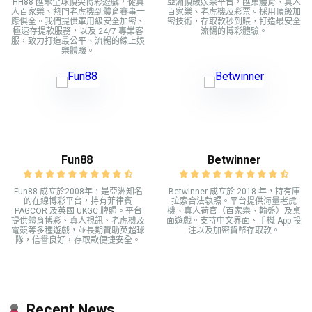
HH88 匯聚全球頂尖博彩遊戲，從真
亞洲頂級娛樂平台，匯集體育、真人
人百家樂、熱門老虎機到體育賽事一
百家樂、老虎機及彩票。採用頂級加
應俱全。我們提供軍用級安全加密、
密技術，存取款秒到賬，打造最安全
極速存提款服務，以及 24/7 專業客
流暢的博彩體驗。
服，致力打造最公平、流暢的線上娛
樂體驗。
Fun88
Betwinner
Fun88 成立於2008年，是亞洲知名
Betwinner 成立於 2018 年，持有庫
的在線博彩平台，持有菲律賓
拉索合法執照。平台提供海量老虎
PAGCOR 及英國 UKGC 牌照。平台
機、真人荷官（百家樂、輪盤）及桌
提供體育博彩、真人視訊、老虎機及
面遊戲。支持中文界面、手機 App 投
電競等多種遊戲，並長期贊助英超球
注以及加密貨幣存取款。
隊，信譽良好，存取款便捷安全。
Recent News