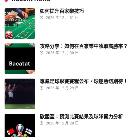
如何提升百家樂技巧
2026 年 12 月 31 日
攻略分享：如何在百家樂中獲取高勝率？
2026 年 12 月 30 日
專業足球聯賽賽程公布，球迷熱切期待！
2026 年 12 月 29 日
歐國盃：預測比賽結果及球隊實力分析
2026 年 12 月 28 日