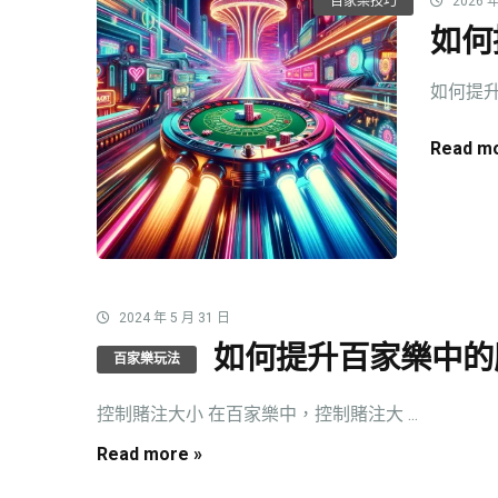
百家樂技巧
2026 年
如何
如何提升
Read mo
2024 年 5 月 31 日
如何提升百家樂中的
百家樂玩法
控制賭注大小 在百家樂中，控制賭注大 ...
Read more »