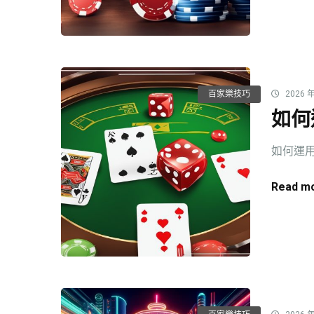
百家樂技巧
2026 年
如何
如何運用
Read mo