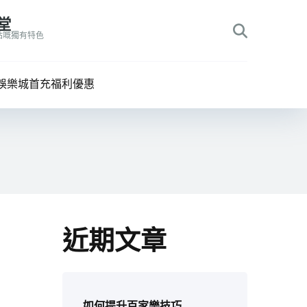
堂
站嘅獨有特色
娛樂城首充福利優惠
近期文章
如何提升百家樂技巧