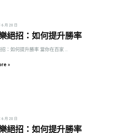
 6 月 20 日
樂絕招：如何提升勝率
招：如何提升勝率 當你在百家 ...
re »
 6 月 20 日
樂絕招：如何提升勝率