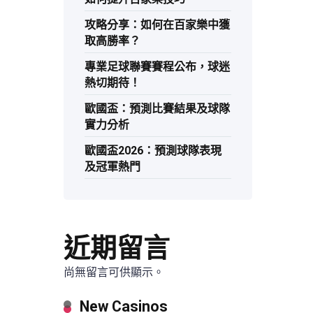
攻略分享：如何在百家樂中獲
取高勝率？
專業足球聯賽賽程公布，球迷
熱切期待！
歐國盃：預測比賽結果及球隊
實力分析
歐國盃2026：預測球隊表現
及冠軍熱門
近期留言
尚無留言可供顯示。
New Casinos