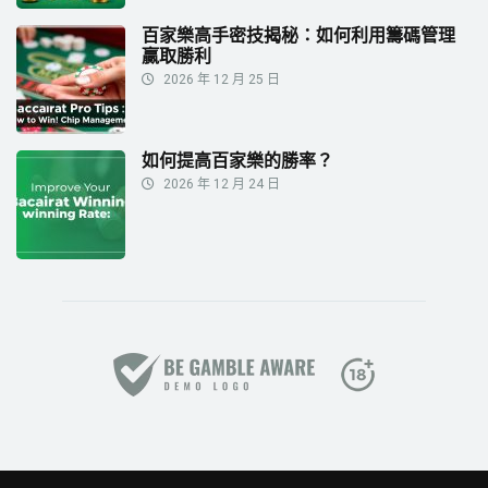
百家樂高手密技揭秘：如何利用籌碼管理
贏取勝利
2026 年 12 月 25 日
如何提高百家樂的勝率？
2026 年 12 月 24 日