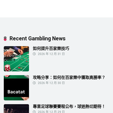
Recent Gambling News
如何提升百家樂技巧
2026 年 12 月 31 日
攻略分享：如何在百家樂中獲取高勝率？
2026 年 12 月 30 日
專業足球聯賽賽程公布，球迷熱切期待！
2026 年 12 月 29 日