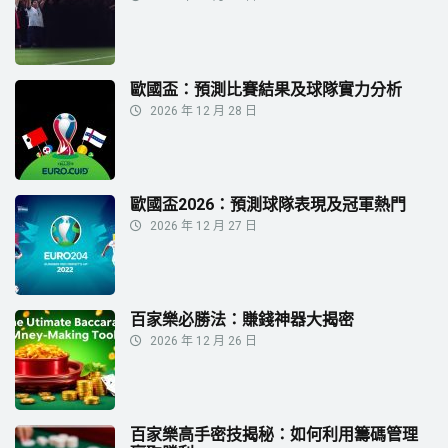
歐國盃：預測比賽結果及球隊實力分析
2026 年 12 月 28 日
歐國盃2026：預測球隊表現及冠軍熱門
2026 年 12 月 27 日
百家樂必勝法：賺錢神器大揭密
2026 年 12 月 26 日
百家樂高手密技揭秘：如何利用籌碼管理