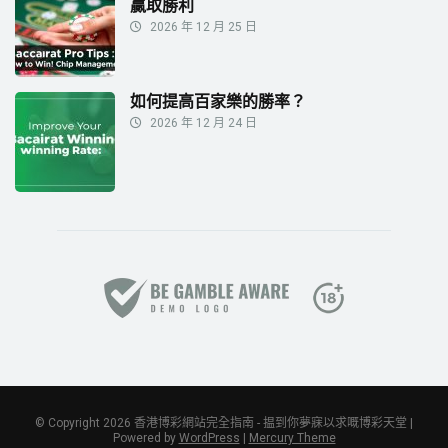
贏取勝利
2026 年 12 月 25 日
如何提高百家樂的勝率？
2026 年 12 月 24 日
© Copyright 2026 香港博彩網站完全指南 - 揾到你夢寐以求嘅博彩天堂 |
Powered by
WordPress
|
Mercury Theme