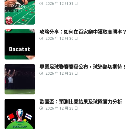
2026 年 12 月 31 日
攻略分享：如何在百家樂中獲取高勝率？
2026 年 12 月 30 日
專業足球聯賽賽程公布，球迷熱切期待！
2026 年 12 月 29 日
歐國盃：預測比賽結果及球隊實力分析
2026 年 12 月 28 日