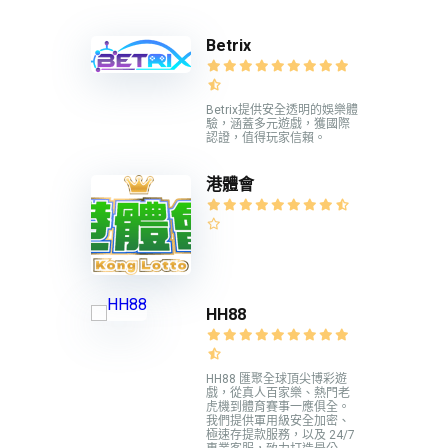
Betrix
Betrix提供安全透明的娛樂體
驗，涵蓋多元遊戲，獲國際
認證，值得玩家信賴。
港體會
HH88
HH88 匯聚全球頂尖博彩遊
戲，從真人百家樂、熱門老
虎機到體育賽事一應俱全。
我們提供軍用級安全加密、
極速存提款服務，以及 24/7