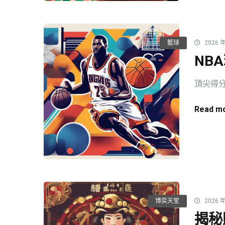
籃球
2026 年
NB
頂尖得分
Read mo
博奕天堂
2026 年
揭秘