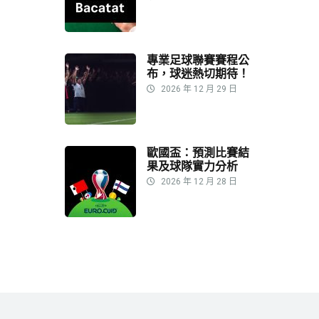
專業足球聯賽賽程公
布，球迷熱切期待！
2026 年 12 月 29 日
歐國盃：預測比賽結
果及球隊實力分析
2026 年 12 月 28 日