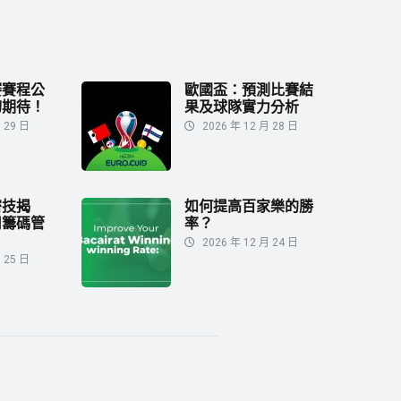
賽賽程公
歐國盃：預測比賽結
切期待！
果及球隊實力分析
 29 日
2026 年 12 月 28 日
密技揭
如何提高百家樂的勝
用籌碼管
率？
2026 年 12 月 24 日
 25 日