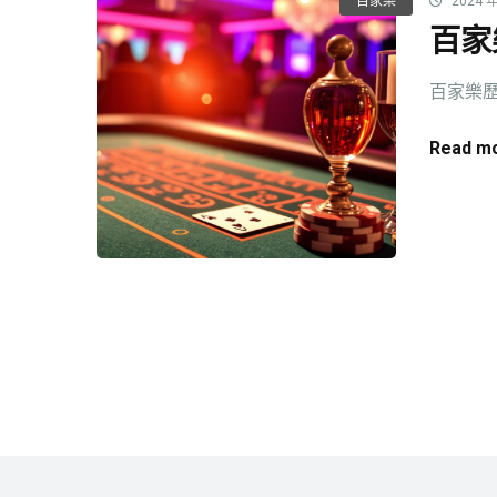
百家樂
2024 年
百家
百家樂歷
Read mo