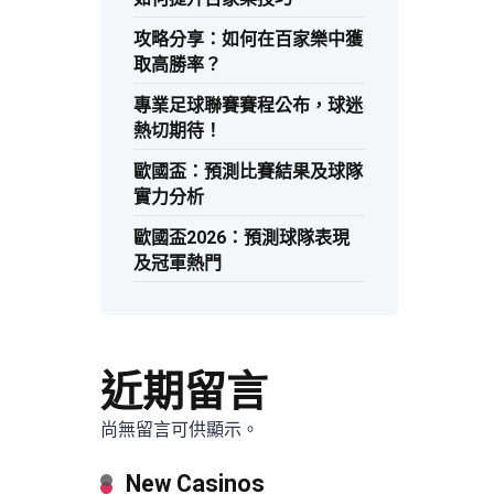
攻略分享：如何在百家樂中獲
取高勝率？
專業足球聯賽賽程公布，球迷
熱切期待！
歐國盃：預測比賽結果及球隊
實力分析
歐國盃2026：預測球隊表現
及冠軍熱門
近期留言
尚無留言可供顯示。
New Casinos