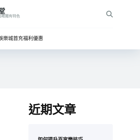
堂
站嘅獨有特色
娛樂城首充福利優惠
近期文章
如何提升百家樂技巧