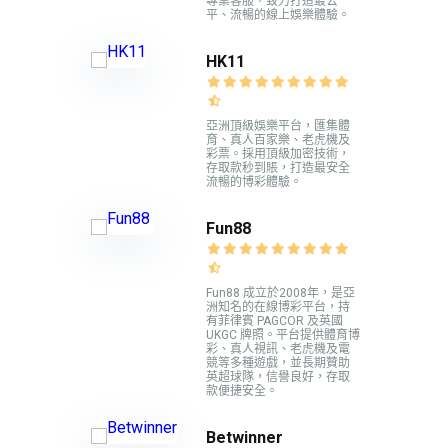
專業客服，致力打造最公
平、流暢的線上娛樂體驗。
HK11
亞洲頂級娛樂平台，匯集體
育、真人百家樂、老虎機及
彩票。採用頂級加密技術，
存取款秒到賬，打造最安全
流暢的博彩體驗。
Fun88
Fun88 成立於2008年，是亞
洲知名的在線博彩平台，持
有菲律賓 PAGCOR 及英國
UKGC 牌照。平台提供體育博
彩、真人視訊、老虎機及電
競等多種遊戲，並長期贊助
英超球隊，信譽良好，存取
款便捷安全。
Betwinner