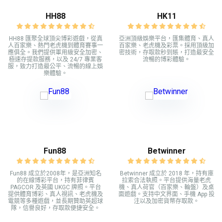
HH88
HK11
HH88 匯聚全球頂尖博彩遊戲，從真
亞洲頂級娛樂平台，匯集體育、真人
人百家樂、熱門老虎機到體育賽事一
百家樂、老虎機及彩票。採用頂級加
應俱全。我們提供軍用級安全加密、
密技術，存取款秒到賬，打造最安全
極速存提款服務，以及 24/7 專業客
流暢的博彩體驗。
服，致力打造最公平、流暢的線上娛
樂體驗。
Fun88
Betwinner
Fun88 成立於2008年，是亞洲知名
Betwinner 成立於 2018 年，持有庫
的在線博彩平台，持有菲律賓
拉索合法執照。平台提供海量老虎
PAGCOR 及英國 UKGC 牌照。平台
機、真人荷官（百家樂、輪盤）及桌
提供體育博彩、真人視訊、老虎機及
面遊戲。支持中文界面、手機 App 投
電競等多種遊戲，並長期贊助英超球
注以及加密貨幣存取款。
隊，信譽良好，存取款便捷安全。