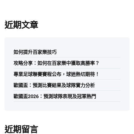
近期文章
如何提升百家樂技巧
攻略分享：如何在百家樂中獲取高勝率？
專業足球聯賽賽程公布，球迷熱切期待！
歐國盃：預測比賽結果及球隊實力分析
歐國盃2026：預測球隊表現及冠軍熱門
近期留言