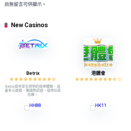
尚無留言可供顯示。
New Casinos
Betrix
港體會
Betrix提供安全透明的娛樂體驗，涵
蓋多元遊戲，獲國際認證，值得玩家
信賴。