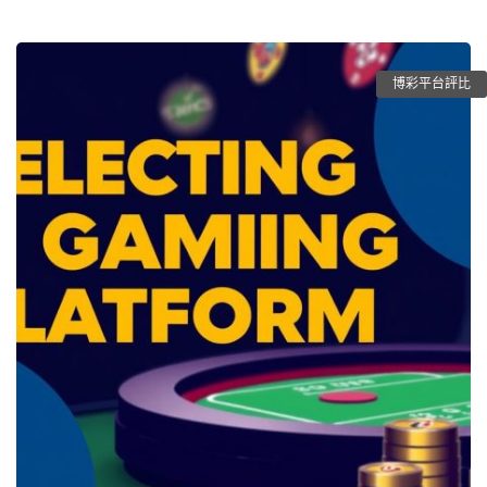
博彩平台評比