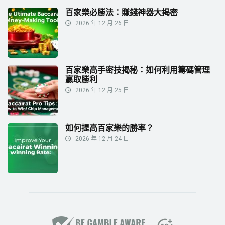
百家樂必勝法：賺錢神器大揭密
2026 年 12 月 26 日
百家樂高手密技揭秘：如何利用籌碼管理
贏取勝利
2026 年 12 月 25 日
如何提高百家樂的勝率？
2026 年 12 月 24 日