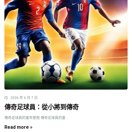
2026 年 6 月 7 日
傳奇足球員：從小將到傳奇
傳奇足球員的童年歷程 傳奇足球員的童 ...
Read more »